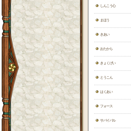
しんこう心
まほう
きあい
おたから
きょくげい
とうこん
はくあい
フォース
サバイバル