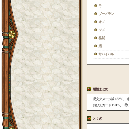
弓
ブーメラン
オノ
ツメ
格闘
盾
サバイバル
耐性まとめ
呪文ダメージ減
+ 32 %
おびえガード
+ 90 %
呪
とくぎ