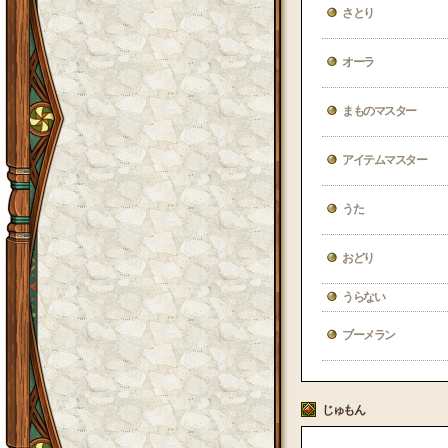
さとり
オーラ
まものマスター
アイテムマスター
うた
おどり
うらない
ブーメラン
じゅもん