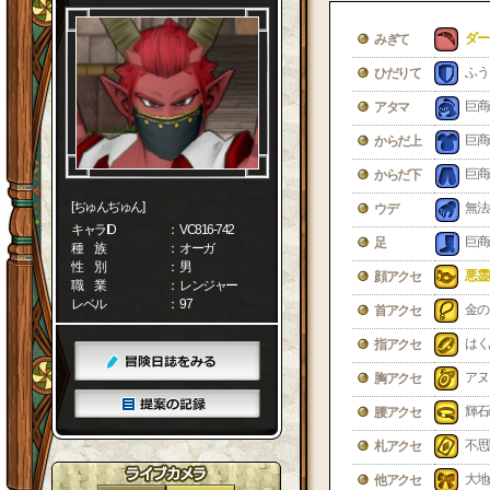
ダー
みぎて
ふう
ひだりて
巨商
アタマ
巨商
からだ上
巨商
からだ下
[ぢゅんぢゅん]
無法
ウデ
キャラID
： VC816-742
巨商
足
種 族
： オーガ
性 別
： 男
悪霊
顔アクセ
職 業
： レンジャー
レベル
： 97
金の
首アクセ
はく
指アクセ
アヌ
胸アクセ
輝石
腰アクセ
不思
札アクセ
大地
他アクセ