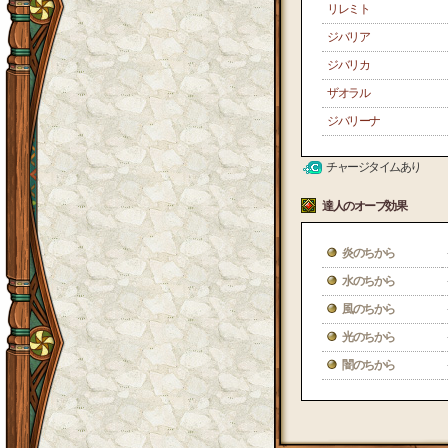
リレミト
ジバリア
ジバリカ
ザオラル
ジバリーナ
チャージタイムあり
達人のオーブ効果
炎のちから
水のちから
風のちから
光のちから
闇のちから