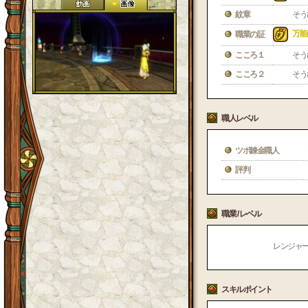
紋章
そう
万能
職業の証
こころ１
そう
こころ２
そう
職人レベル
ツボ錬金職人
評判
職業 / レベル
レンジャー /
スキルポイント