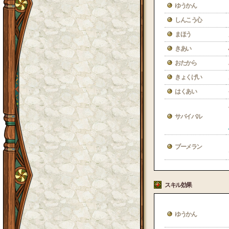
ゆうかん
しんこう心
まほう
きあい
おたから
きょくげい
はくあい
サバイバル
ブーメラン
スキル効果
ゆうかん