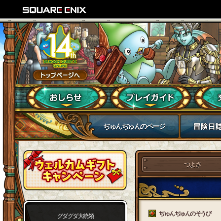
ぢゅんぢゅんのページ
つよさ
ぢゅんぢゅんのそうび
グダグダ大統領