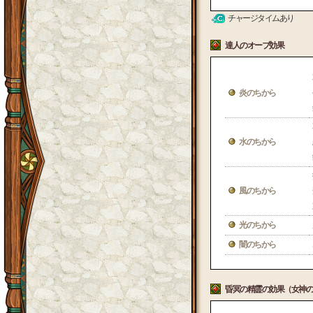
チャージタイムあり
達人のオーブ効果
炎のちから
水のちから
風のちから
光のちから
闇のちから
昏冥の精霊の効果（女神の