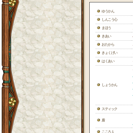
ゆうかん
しんこう心
まほう
きあい
おたから
きょくげい
はくあい
しょうかん
スティック
盾
こころ１