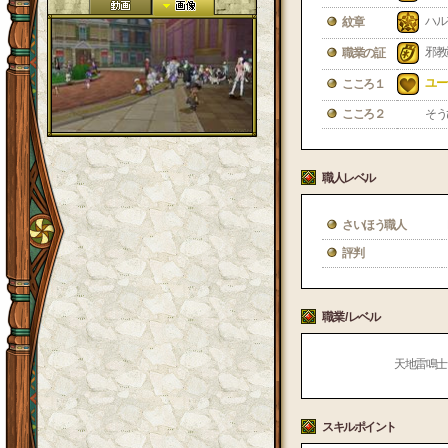
ハル
紋章
邪教
職業の証
ユー
こころ１
こころ２
そう
職人レベル
さいほう職人
評判
職業 / レベル
天地雷鳴士 /
スキルポイント