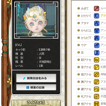
ルー
みぎて
アク
ひだりて
アン
アタマ
アン
からだ上
アン
からだ下
[のん]
アン
ウデ
キャラID
： EJ895-748
アン
足
種 族
： 人間
性 別
： 女
ネレ
顔アクセ
職 業
： 天地雷鳴士
レベル
： 136
幻界
首アクセ
神智
指アクセ
アヌ
胸アクセ
輝石
腰アクセ
不思
札アクセ
紫竜
他アクセ