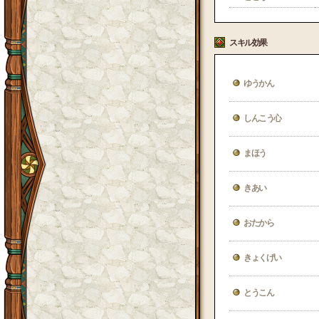
スキル効果
ゆうかん
しんこう心
まほう
きあい
おたから
きょくげい
とうこん