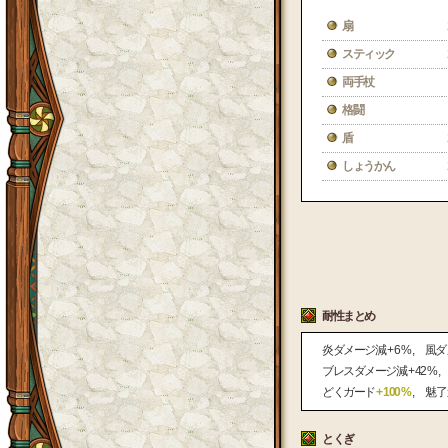
扇
スティック
両手杖
格闘
盾
しょうかん
耐性まとめ
炎ダメージ減
+ 6 %
風ダ
ブレスダメージ減
+ 42 %
どくガード
+ 100 %
魅了
とくぎ