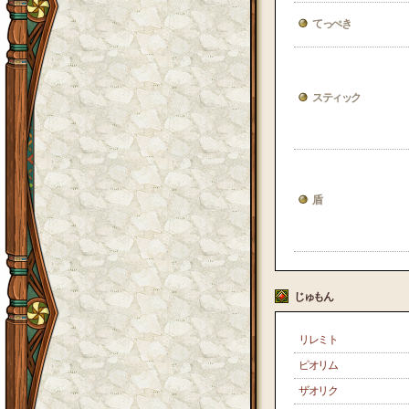
てっぺき
スティック
盾
じゅもん
リレミト
ピオリム
ザオリク