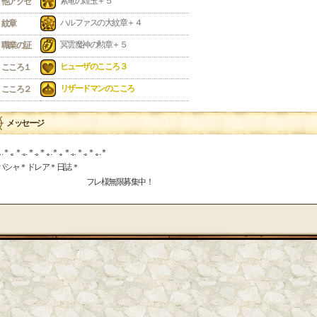
紫竜の煌玉＋５
他アクセ
ハルファスの大紋章＋４
紋章
冥雲魔神の勲章＋５
職業の証
ヒューザのこころ３
こころ１
リザードマンのこころ
こころ２
メッセージ
｡.＊.｡＊.｡.＊.｡＊.｡.＊.｡＊.｡.＊.｡＊.｡.＊
パシャ＊ドレア＊日誌＊
フレ様無限募集中！