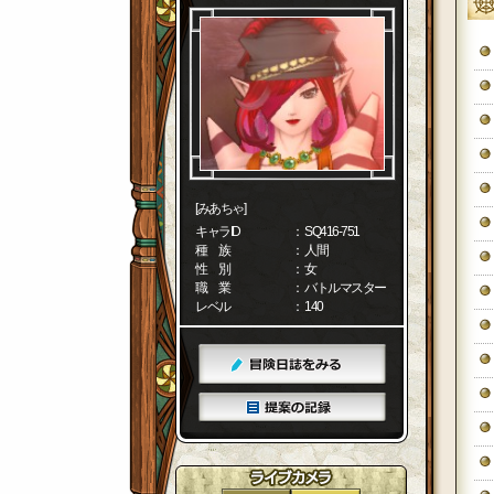
[みあちゃ]
キャラID
： SQ416-751
種 族
： 人間
性 別
： 女
職 業
： バトルマスター
レベル
： 140