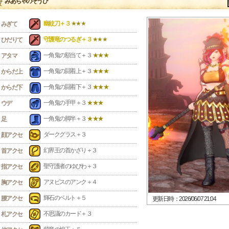
みあちゃのそうび
幽紋刀＋３
★★★
みぎて
守護竜のつるぎ＋３
★★★
ひだりて
一角鬼の額当て＋３
★★★
アタマ
一角鬼の闘着上＋３
★★★
からだ上
一角鬼の闘着下＋３
★★★
からだ下
一角鬼の手甲＋３
★★★
ウデ
一角鬼の脚半＋３
★★★
足
ダークグラス＋３
顔アクセ
幻界王の首かざり＋３
首アクセ
聖守護者のゆびわ＋３
指アクセ
アヌビスのアンク＋４
胸アクセ
輝石のベルト＋５
腰アクセ
更新日時：2026/06/07 21:04
不思議のカード＋３
札アクセ