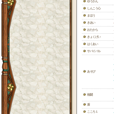
ゆうかん
しんこう心
まほう
きあい
おたから
きょくげい
はくあい
サバイバル
あそび
格闘
盾
こころ１