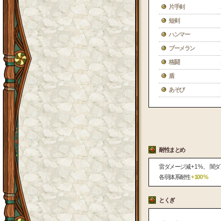
片手剣
短剣
ハンマー
ブーメラン
格闘
盾
あそび
耐性まとめ
雷ダメージ減
+ 1 %
闇ダ
各弱体系耐性
+ 100 %
とくぎ