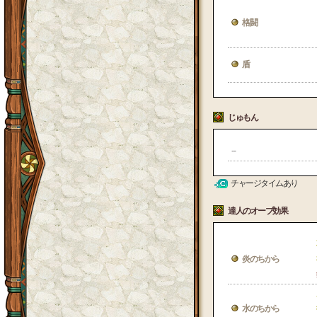
格闘
盾
じゅもん
--
チャージタイムあり
達人のオーブ効果
炎のちから
水のちから