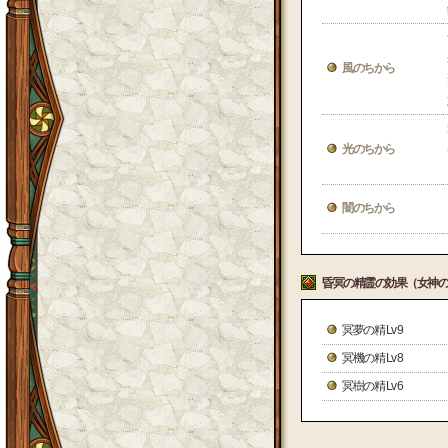
風のちから
光のちから
闇のちから
昏冥の精霊の効果（女神の
冥夢の精 Lv 9
冥機の精 Lv 8
冥樹の精 Lv 6