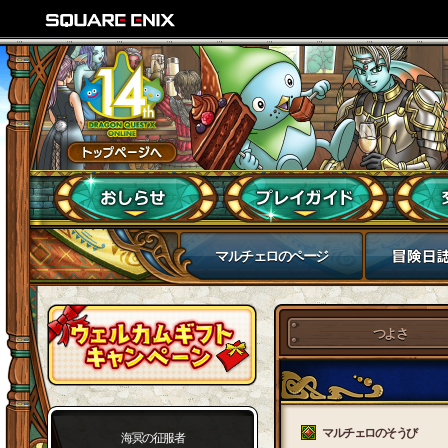
マルチェロのページ
つよさ
マルチェロのそうび
海冥の征服者