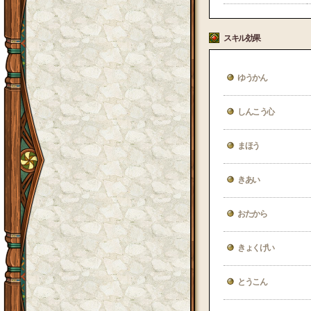
スキル効果
ゆうかん
しんこう心
まほう
きあい
おたから
きょくげい
とうこん