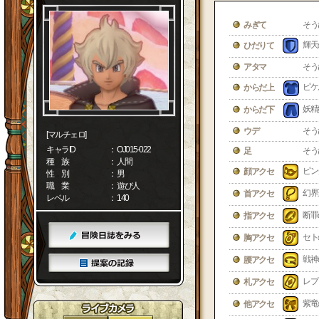
みぎて
そう
輝天
ひだりて
アタマ
そう
ピケ
からだ上
妖精
からだ下
ウデ
そう
[マルチェロ]
キャラID
： OJ015-022
足
そう
種 族
： 人間
ピン
顔アクセ
性 別
： 男
職 業
： 遊び人
幻界
首アクセ
レベル
： 140
断罪
指アクセ
セト
胸アクセ
戦神
腰アクセ
レプ
札アクセ
紫竜
他アクセ