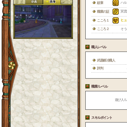
ハル
紋章
冥雲
職業の証
ヒュ
こころ１
こころ２
そう
職人レベル
武器鍛冶職人
評判
職業 / レベル
遊び人 / 
スキルポイント