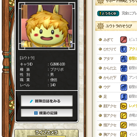
サポート仲間とうろ
完全にブ
ユウトラのそうび
ピュ
みぎて
アク
ひだりて
[ユウトラ]
叡聖
アタマ
キャラID
： GJ686-100
叡聖
からだ上
種 族
： プクリポ
性 別
： 男
アン
からだ下
職 業
： 僧侶
レベル
： 140
叡聖
ウデ
叡聖
足
レメ
顔アクセ
赤竜
首アクセ
神智
指アクセ
イシ
胸アクセ