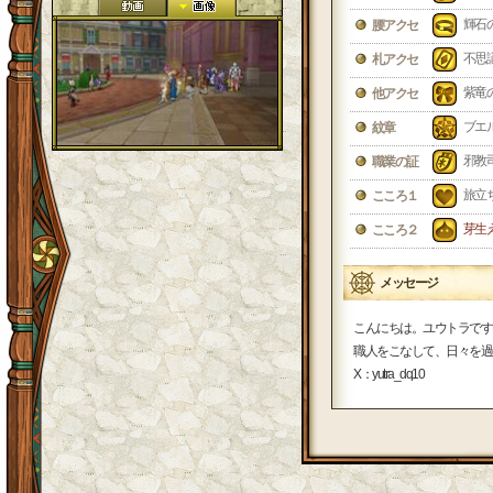
輝石
腰アクセ
不思
札アクセ
紫竜
他アクセ
ブエ
紋章
邪教
職業の証
旅立
こころ１
芽生
こころ２
メッセージ
こんにちは。ユウトラです
職人をこなして、日々を過
X：yutra_dq10