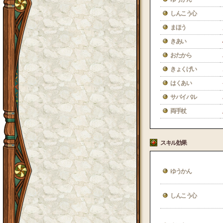
しんこう心
まほう
きあい
おたから
きょくげい
はくあい
サバイバル
両手杖
スキル効果
ゆうかん
しんこう心