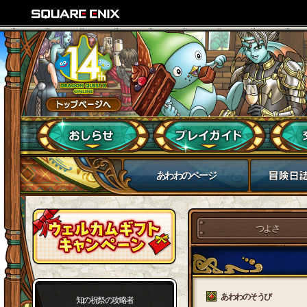
あわわのページ
つよさ
あわわのそうび
知の祝祭の攻略者