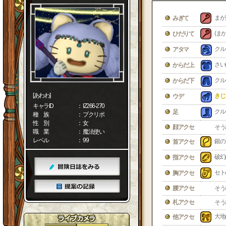
まが
みぎて
(ま
ひだりて
クル
アタマ
さい
からだ上
クル
からだ下
[あわわ]
きじ
ウデ
キャラID
： IZ266-270
クル
足
種 族
： プクリポ
性 別
： 女
顔アクセ
そう
職 業
： 魔法使い
レベル
： 99
銀の
首アクセ
破幻
指アクセ
セト
胸アクセ
腰アクセ
そう
札アクセ
そう
大地
他アクセ