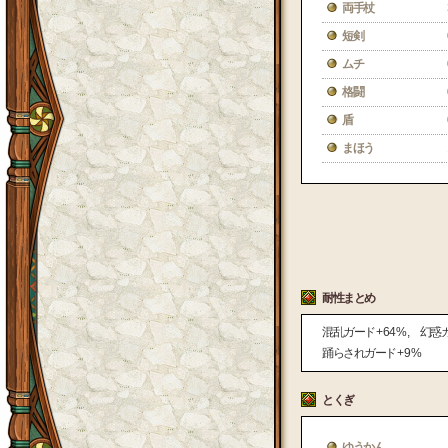
両手杖
短剣
ムチ
格闘
盾
まほう
耐性まとめ
混乱ガード
+ 64 %
幻惑
踊らされガード
+ 9 %
とくぎ
ゆうかん