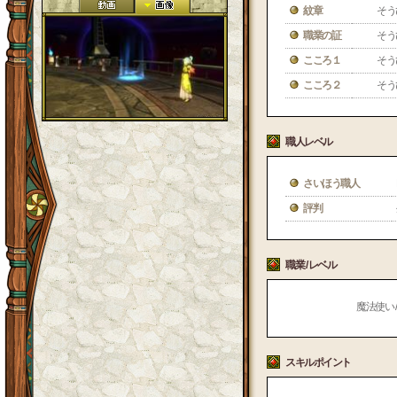
紋章
そう
職業の証
そう
こころ１
そう
こころ２
そう
職人レベル
さいほう職人
評判
職業 / レベル
魔法使い /
スキルポイント