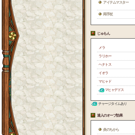
アイテムマスター
両手杖
じゅもん
メラ
ラリホー
ヘナトス
イオラ
マヒャド
マヒャデドス
チャージタイムあり
達人のオーブ効果
炎のちから