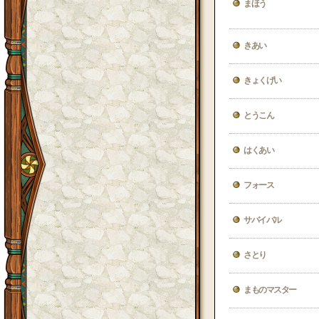
まほう
きあい
きょくげい
とうこん
はくあい
フォース
サバイバル
さとり
まものマスター