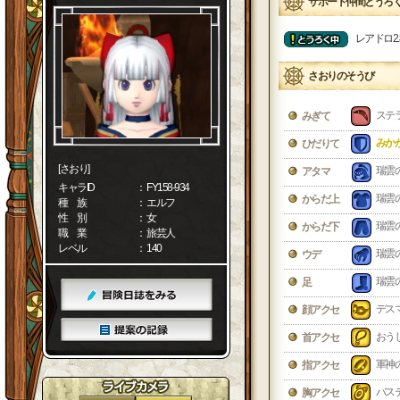
サポート仲間とうろ
レアドロ2.
さおりのそうび
ステ
みぎて
みか
ひだりて
[さおり]
瑞雲
アタマ
キャラID
： FY158-934
瑞雲
からだ上
種 族
： エルフ
性 別
： 女
瑞雲
からだ下
職 業
： 旅芸人
レベル
： 140
瑞雲
ウデ
瑞雲
足
デス
顔アクセ
おう
首アクセ
軍神
指アクセ
バス
胸アクセ