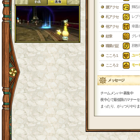
輝石
腰アクセ
レプ
札アクセ
幸運
他アクセ
グレ
紋章
邪教
職業の証
ユー
こころ１
モー
こころ２
メッセージ
チームメンバー募集中
夜中心で最低限のマナーを
まったり、がっつりやりま