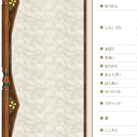
ゆうかん
しんこう心
まほう
きあい
おたから
きょくげい
はくあい
サバイバル
スティック
盾
こころ１