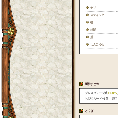
ヤリ
スティック
棍
格闘
盾
しんこう心
耐性まとめ
ブレスダメージ減
+ 100 %
おびえガード
+ 8 %
魅了
とくぎ