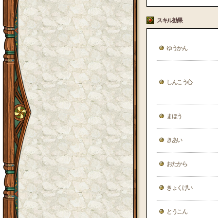
スキル効果
ゆうかん
しんこう心
まほう
きあい
おたから
きょくげい
とうこん