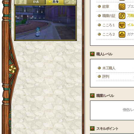
ブエ
紋章
万能
職業の証
イル
こころ１
ガナ
こころ２
職人レベル
木工職人
評判
職業 / レベル
僧侶 / レ
スキルポイント