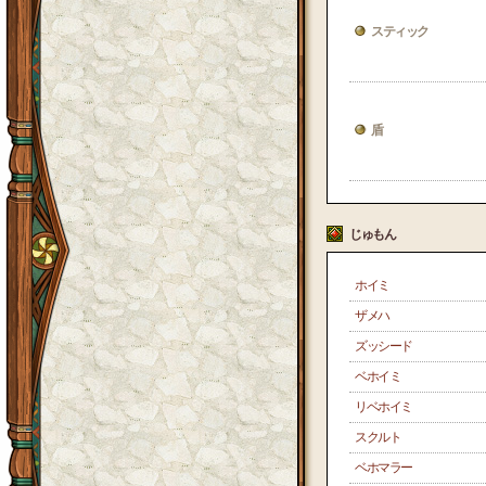
スティック
盾
じゅもん
ホイミ
ザメハ
ズッシード
ベホイミ
リベホイミ
スクルト
ベホマラー