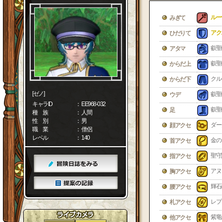
ルー
みぎて
アク
ひだりて
叡聖
アタマ
叡聖
からだ上
クル
からだ下
[ゼノ]
叡聖
ウデ
キャラID
： EE968-032
叡聖
足
種 族
： 人間
性 別
： 男
ダー
顔アクセ
職 業
： 僧侶
レベル
： 140
金の
首アクセ
聖守
指アクセ
アヌ
胸アクセ
輝石
腰アクセ
レプ
札アクセ
紫竜
他アクセ