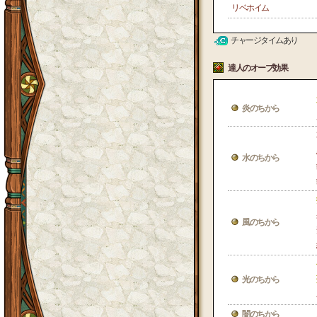
リベホイム
チャージタイムあり
達人のオーブ効果
炎のちから
水のちから
風のちから
光のちから
闇のちから