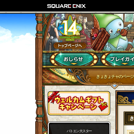
きょきょチャのページ
バトエン大スター