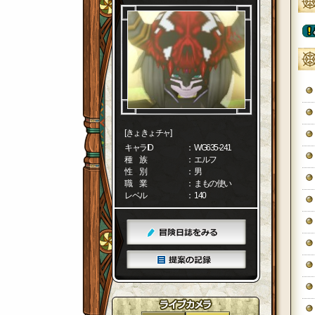
[きょきょチャ]
キャラID
： WG635-241
種 族
： エルフ
性 別
： 男
職 業
： まもの使い
レベル
： 140