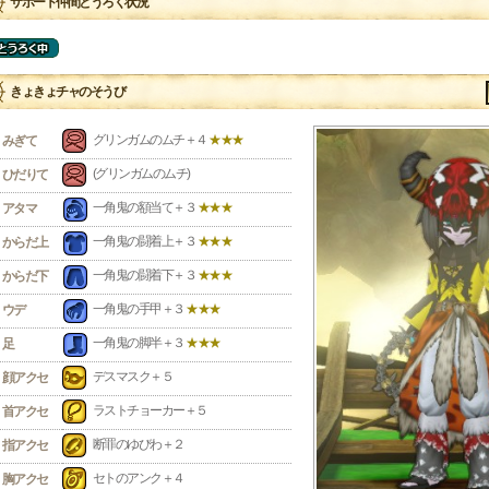
サポート仲間とうろく状況
きょきょチャのそうび
グリンガムのムチ＋４
★★★
みぎて
(グリンガムのムチ)
ひだりて
一角鬼の額当て＋３
★★★
アタマ
一角鬼の闘着上＋３
★★★
からだ上
一角鬼の闘着下＋３
★★★
からだ下
一角鬼の手甲＋３
★★★
ウデ
一角鬼の脚半＋３
★★★
足
デスマスク＋５
顔アクセ
ラストチョーカー＋５
首アクセ
断罪のゆびわ＋２
指アクセ
セトのアンク＋４
胸アクセ