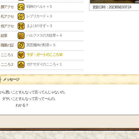
戦神のベルト＋５
腰アクセ
更新日時：2023/09/10 07:24
レプリカード＋３
札アクセ
まよけのすず＋３
他アクセ
ハルファスの大紋章＋４
紋章
冥雲魔神の勲章＋５
職業の証
ラダ・ガートのこころ10
こころ１
ガナサダイのこころ＋１
こころ２
メッセージ
から悪いことすんなって言ってんじゃないの。
サいことすんなって言ってーんの。
わかる？