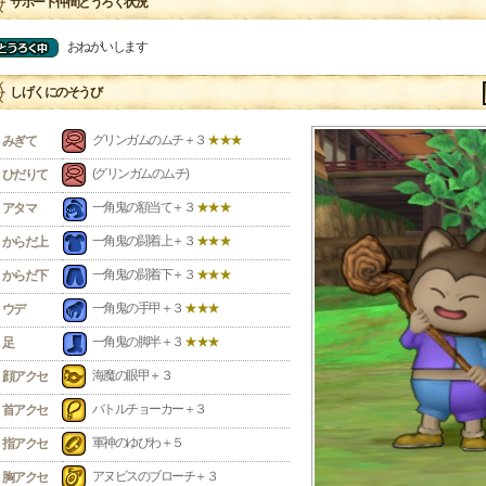
サポート仲間とうろく状況
おねがいします
しげくにのそうび
グリンガムのムチ＋３
★★★
みぎて
(グリンガムのムチ)
ひだりて
一角鬼の額当て＋３
★★★
アタマ
一角鬼の闘着上＋３
★★★
からだ上
一角鬼の闘着下＋３
★★★
からだ下
一角鬼の手甲＋３
★★★
ウデ
一角鬼の脚半＋３
★★★
足
海魔の眼甲＋３
顔アクセ
バトルチョーカー＋３
首アクセ
軍神のゆびわ＋５
指アクセ
アヌビスのブローチ＋３
胸アクセ