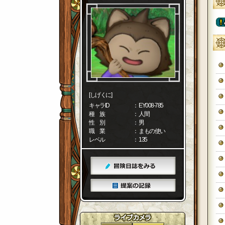
[しげくに]
キャラID
： EY008-785
種 族
： 人間
性 別
： 男
職 業
： まもの使い
レベル
： 135