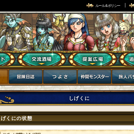
ルール & ポリシー
しげくに
しげくにの状態