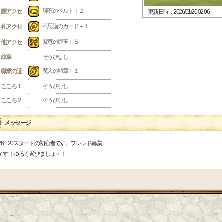
輝石のベルト＋２
腰アクセ
更新日時：2026/01/20 02:06
不思議のカード＋１
札アクセ
紫竜の煌玉＋５
他アクセ
紋章
そうびなし
魔人の勲章＋１
職業の証
こころ１
そうびなし
こころ２
そうびなし
メッセージ
026.1.20スタートの初心者です。フレンド募集
です！ゆるく遊びましょ～！