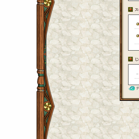
ス
じ
--