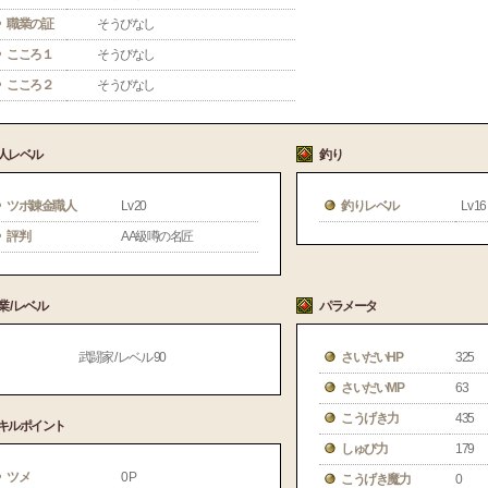
職業の証
そうびなし
こころ１
そうびなし
こころ２
そうびなし
人レベル
釣り
ツボ錬金職人
Lv 20
釣りレベル
Lv 16
評判
AA級噂の名匠
業 / レベル
パラメータ
武闘家 / レベル 90
さいだいHP
325
さいだいMP
63
こうげき力
435
キルポイント
しゅび力
179
ツメ
0 P
こうげき魔力
0