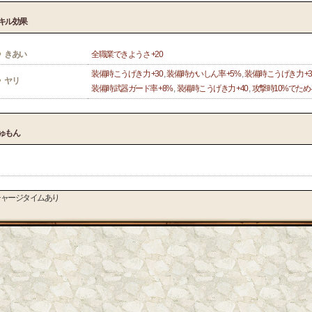
キル効果
きあい
全職業できようさ +20
装備時こうげき力 +30
,
装備時かいしん率 +5%
,
装備時こうげき力 +3
ヤリ
装備時武器ガード率 +8%
,
装備時こうげき力 +40
,
攻撃時10%でため
ゅもん
チャージタイムあり