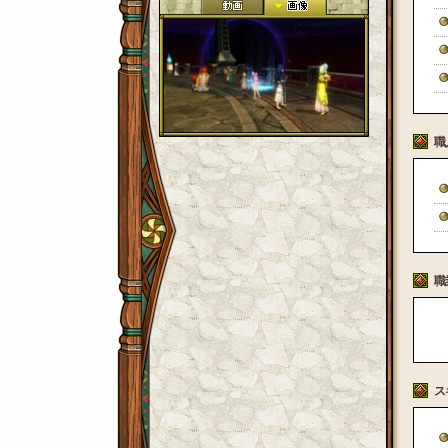
職
職
ス