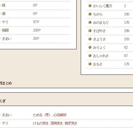
棍
0 P
かいふく魔力
2
扇
0 P
ちから
190
ヤリ
97 P
みのまもり
176
格闘
100 P
すばやさ
299
きあい
26 P
きようさ
203
みりょく
62
おしゃれさ
87
おもさ
176
性まとめ
くぎ
きあい
ためる（専）
,
心頭滅却
ヤリ
けもの突き
,
雷鳴突き
,
狼牙突き