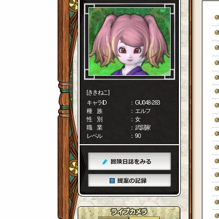
[ききねこ]
キャラID
： GU048-283
種 族
： エルフ
性 別
： 女
職 業
： 武闘家
レベル
： 90