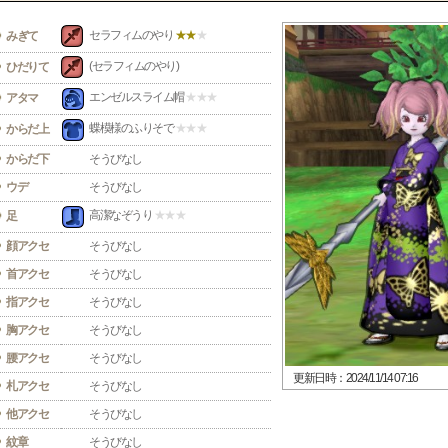
セラフィムのやり
★★
★
みぎて
(セラフィムのやり)
ひだりて
エンゼルスライム帽
★★★
アタマ
蝶模様のふりそで
★★★
からだ上
からだ下
そうびなし
ウデ
そうびなし
高潔なぞうり
★★★
足
顔アクセ
そうびなし
首アクセ
そうびなし
指アクセ
そうびなし
胸アクセ
そうびなし
腰アクセ
そうびなし
更新日時：2024/11/14 07:16
札アクセ
そうびなし
他アクセ
そうびなし
紋章
そうびなし