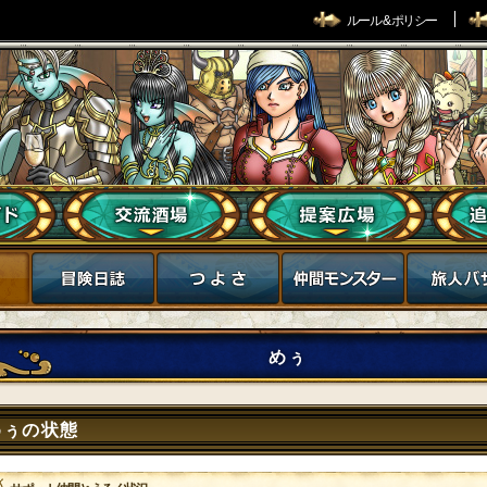
ルール & ポリシー
めぅ
めぅの状態