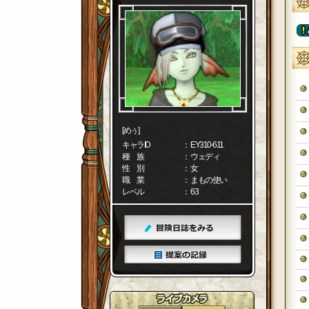
[めぅ]
キャラID
： EY310-611
種 族
： ウェディ
性 別
： 女
職 業
： まもの使い
レベル
： 63