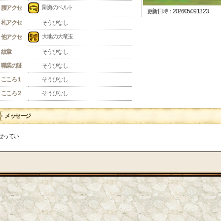
剛勇のベルト
腰アクセ
更新日時：2026/05/09 13:23
札アクセ
そうびなし
大地の大竜玉
他アクセ
紋章
そうびなし
職業の証
そうびなし
こころ１
そうびなし
こころ２
そうびなし
メッセージ
せってい