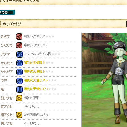
サポート仲間とうろく状況
めぅのそうび
神剣レクタリス
★★★
みぎて
(神剣レクタリス)
ひだりて
エンゼルスライム帽
★★★
アタマ
審判の天使服上
★★★
からだ上
審判の天使服下
★★★
からだ下
審判の天使リスト
★★★
ウデ
審判の天使のくつ
★★★
足
機神の眼甲
顔アクセ
首アクセ
そうびなし
武刃将軍のゆびわ
指アクセ
胸アクセ
そうびなし