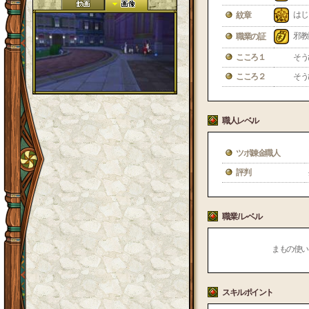
はじ
紋章
邪教
職業の証
こころ１
そう
こころ２
そう
職人レベル
ツボ錬金職人
評判
職業 / レベル
まもの使い /
スキルポイント