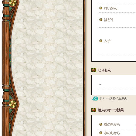
れいかん
はどう
ムチ
じゅもん
--
チャージタイムあり
達人のオーブ効果
炎のちから
水のちから