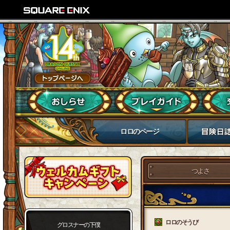
ロロのページ
つよさ
ロロのそうび
グロスナーの下僕