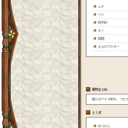
ムチ
ツメ
両手剣
オノ
格闘
まものマスター
耐性まとめ
眠りガード
+ 66 %
マヒ
とくぎ
ゆうかん