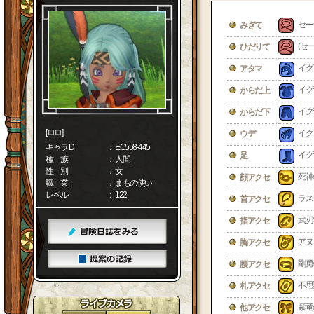
セー
みぎて
(セ
ひだりて
イグ
アタマ
イグ
からだ上
イグ
からだ下
[ロロ]
イグ
ウデ
キャラID
： EC558-445
イグ
足
種 族
： 人間
性 別
： 女
死神
顔アクセ
職 業
： まもの使い
レベル
： 122
ラス
首アクセ
武刃
指アクセ
アヌ
胸アクセ
剛勇
腰アクセ
不思
札アクセ
紫竜
他アクセ