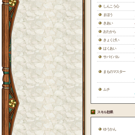
しんこう心
まほう
きあい
おたから
きょくげい
はくあい
サバイバル
まものマスター
ムチ
スキル効果
ゆうかん