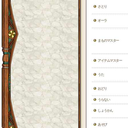
さとり
オーラ
まものマスター
アイテムマスター
うた
おどり
うらない
しょうかん
あそび