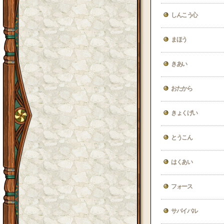
しんこう心
まほう
きあい
おたから
きょくげい
とうこん
はくあい
フォース
サバイバル