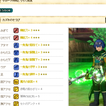
サポート仲間とうろく状況
カズキのそうび
幽紋刀＋３
★★★
みぎて
幽紋刀＋４
★★★
ひだりて
一角鬼の額当て＋３
★★★
アタマ
一角鬼の闘着上＋３
★★★
からだ上
一角鬼の闘着下＋３
★★★
からだ下
一角鬼の手甲＋３
★★★
ウデ
一角鬼の脚半＋３
★★★
足
魔犬の仮面＋４
顔アクセ
赤竜の首かざり＋４
首アクセ
軍神のゆびわ＋５
指アクセ
セトのアンク＋４
胸アクセ