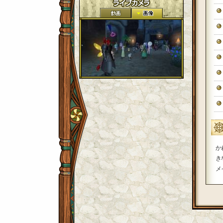
か
き
メ