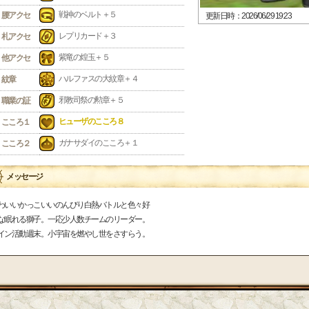
戦神のベルト＋５
腰アクセ
更新日時：2026/06/29 19:23
レプリカード＋３
札アクセ
紫竜の煌玉＋５
他アクセ
ハルファスの大紋章＋４
紋章
邪教司祭の勲章＋５
職業の証
ヒューザのこころ８
こころ１
ガナサダイのこころ＋１
こころ２
メッセージ
わいいかっこいいのんびり白熱バトルと色々好
な眠れる獅子。一応少人数チームのリーダー。
イン活動週末。小宇宙を燃やし世をさすらう。