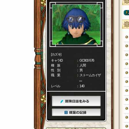
[カズキ]
キャラID
： GC800-576
種 族
： 人間
性 別
： 男
職 業
： ストームカイザ
ー
レベル
： 140