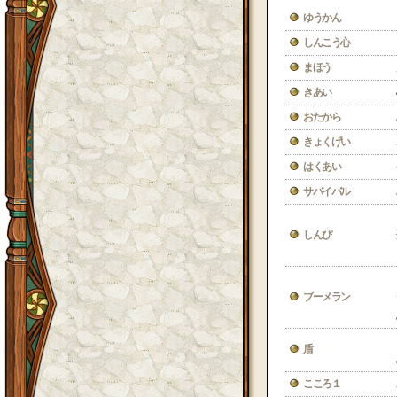
ゆうかん
しんこう心
まほう
きあい
おたから
きょくげい
はくあい
サバイバル
しんぴ
ブーメラン
盾
こころ１