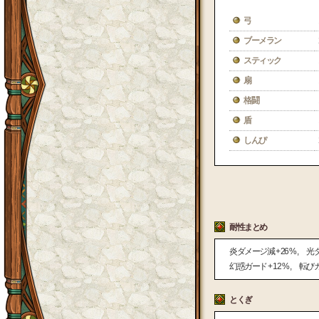
弓
ブーメラン
スティック
扇
格闘
盾
しんぴ
耐性まとめ
炎ダメージ減
+ 26 %
光
幻惑ガード
+ 12 %
転び
とくぎ