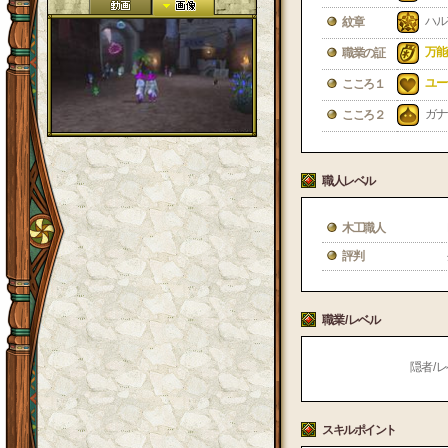
ハル
紋章
万能
職業の証
ユー
こころ１
ガナ
こころ２
職人レベル
木工職人
評判
職業 / レベル
隠者 / レ
スキルポイント