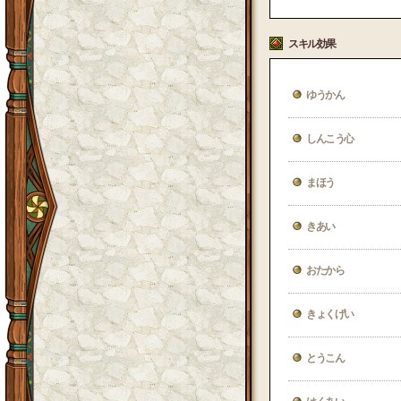
スキル効果
ゆうかん
しんこう心
まほう
きあい
おたから
きょくげい
とうこん