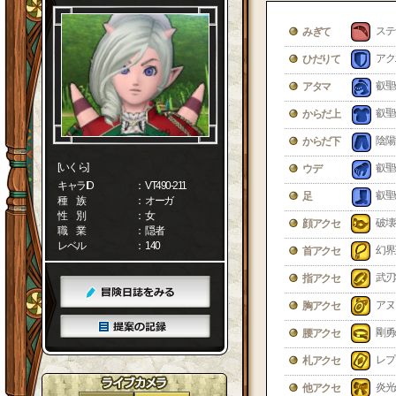
ステ
みぎて
アク
ひだりて
叡聖
アタマ
叡聖
からだ上
陰陽
からだ下
[いくら]
叡聖
ウデ
キャラID
： VT490-211
叡聖
足
種 族
： オーガ
性 別
： 女
破壊
顔アクセ
職 業
： 隠者
レベル
： 140
幻界
首アクセ
武刃
指アクセ
アヌ
胸アクセ
剛勇
腰アクセ
レプ
札アクセ
炎光
他アクセ