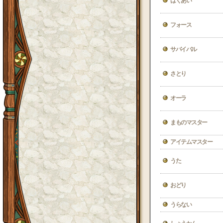
はくあい
フォース
サバイバル
さとり
オーラ
まものマスター
アイテムマスター
うた
おどり
うらない