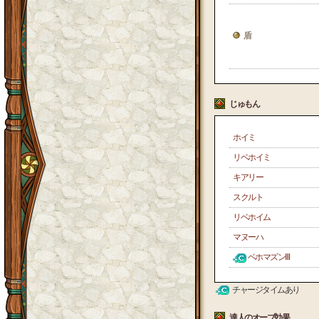
盾
じゅもん
ホイミ
リベホイミ
キアリー
スクルト
リベホイム
マヌーハ
ベホマズンⅢ
チャージタイムあり
達人のオーブ効果