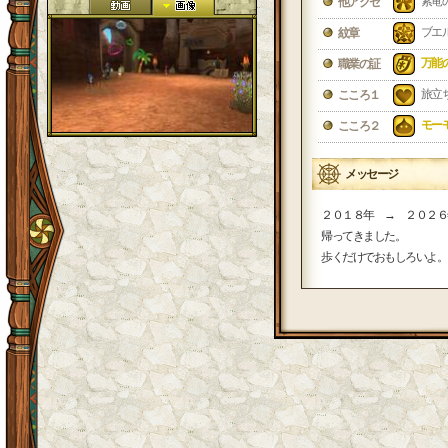
紫竜
他アクセ
ブエ
紋章
万能
職業の証
旅立
こころ１
モー
こころ２
メッセージ
２０１８年 → ２０２６
帰ってきました。
歩くだけでおもしろいよ。