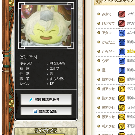
どらドラムのそうび
マガ
みぎて
(マガ
ひだりて
エン
アタマ
風虎
からだ上
無法
からだ下
[どらドラム]
風虎
ウデ
キャラID
： MR230-649
種 族
： エルフ
風虎
足
性 別
： 男
職 業
： まもの使い
破壊
顔アクセ
レベル
： 131
ラス
首アクセ
軍神
指アクセ
セト
胸アクセ
剛勇
腰アクセ
不思
札アクセ