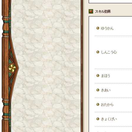
スキル効果
ゆうかん
しんこう心
まほう
きあい
おたから
きょくげい