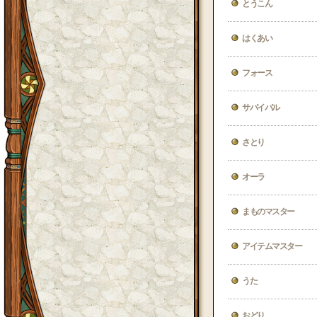
とうこん
はくあい
フォース
サバイバル
さとり
オーラ
まものマスター
アイテムマスター
うた
おどり