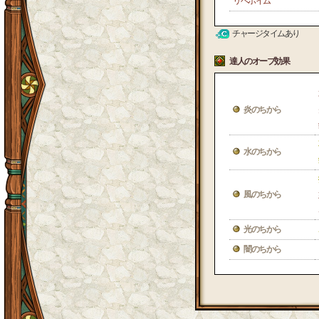
リベホイム
チャージタイムあり
達人のオーブ効果
炎のちから
水のちから
風のちから
光のちから
闇のちから