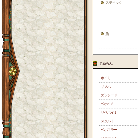
スティック
盾
じゅもん
ホイミ
ザメハ
ズッシード
ベホイミ
リベホイミ
スクルト
ベホマラー