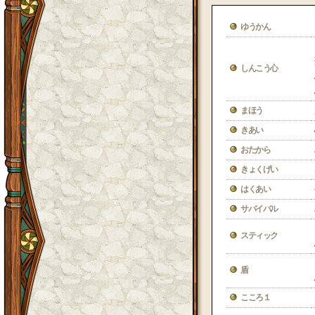
ゆうかん
しんこう心
まほう
きあい
おたから
きょくげい
はくあい
サバイバル
スティック
盾
こころ１