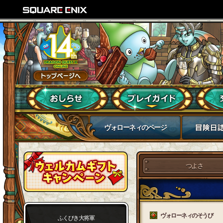
ヴォローネィのページ
つよさ
ヴォローネィのそうび
ふくびき大将軍