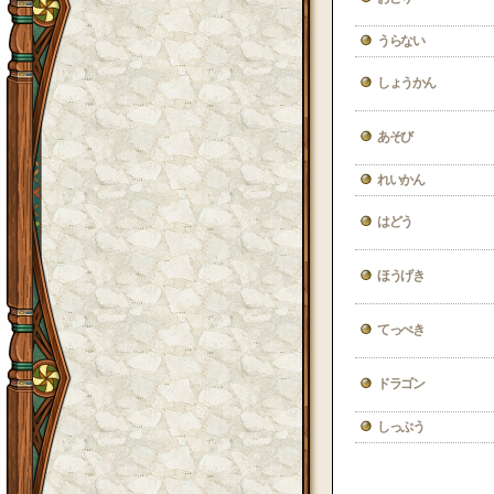
うらない
しょうかん
あそび
れいかん
はどう
ほうげき
てっぺき
ドラゴン
しっぷう