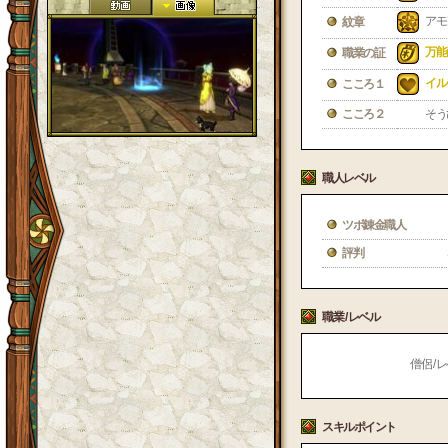
アモ
紋章
万能
職業の証
イル
こころ１
こころ２
そう
職人レベル
ツボ錬金職人
評判
職業 / レベル
僧侶 / レ
スキルポイント