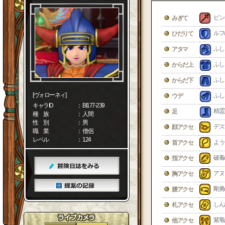
ピン
みぎて
ルフ
ひだりて
ふし
アタマ
ふし
からだ上
ふし
からだ下
[ヴォローネィ]
ふし
ウデ
キャラID
： BI177-239
精霊
足
種 族
： 人間
性 別
： 男
デス
顔アクセ
職 業
： 僧侶
レベル
： 124
よう
首アクセ
破毒
指アクセ
アヌ
胸アクセ
剛勇
腰アクセ
しん
札アクセ
紫竜
他アクセ