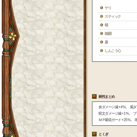
ヤリ
スティック
棍
格闘
盾
しんこう心
耐性まとめ
炎ダメージ減
+ 4 %
風ダ
呪文ダメージ減
+ 1 %
ブ
ＭＰ吸収ガード
+ 25 %
とくぎ