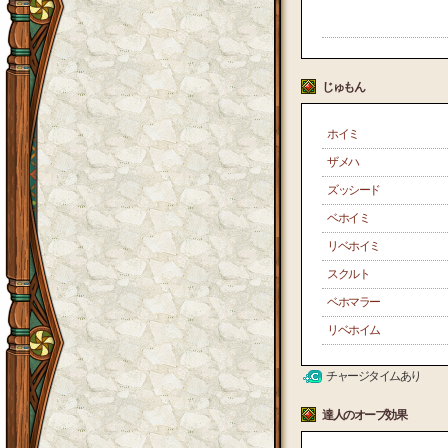
じゅもん
ホイミ
ザメハ
ズッシード
ベホイミ
リベホイミ
スクルト
ベホマラー
リベホイム
チャージタイムあり
達人のオーブ効果