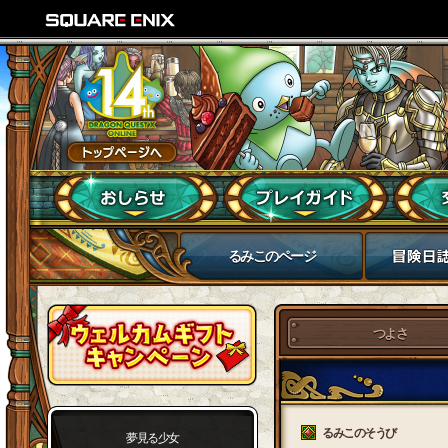
るみこのページ
つよさ
るみこのそうび
夢見る少女