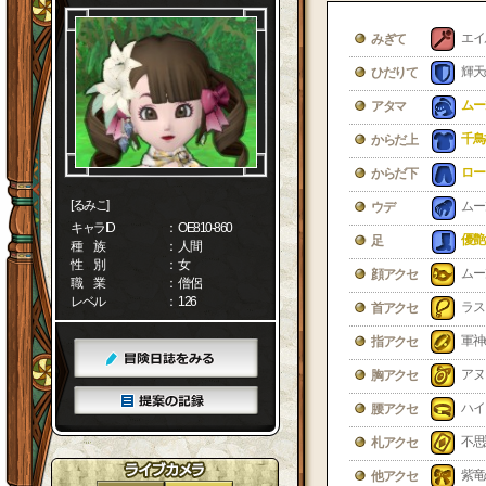
エイ
みぎて
輝天
ひだりて
ムー
アタマ
千鳥
からだ上
ロー
からだ下
[るみこ]
ムー
ウデ
キャラID
： OE810-860
優艶
足
種 族
： 人間
性 別
： 女
ムー
顔アクセ
職 業
： 僧侶
レベル
： 126
ラス
首アクセ
軍神
指アクセ
アヌ
胸アクセ
ハイ
腰アクセ
不思
札アクセ
紫竜
他アクセ