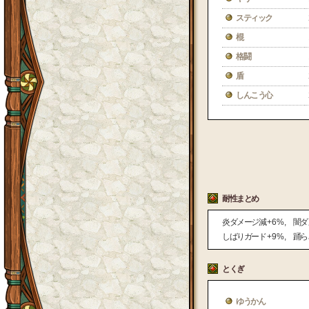
スティック
棍
格闘
盾
しんこう心
耐性まとめ
炎ダメージ減
+ 6 %
闇ダ
しばりガード
+ 9 %
踊ら
とくぎ
ゆうかん