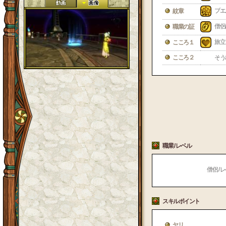
ブエ
紋章
僧侶
職業の証
旅立
こころ１
こころ２
そう
職業 / レベル
僧侶 / レ
スキルポイント
ヤリ