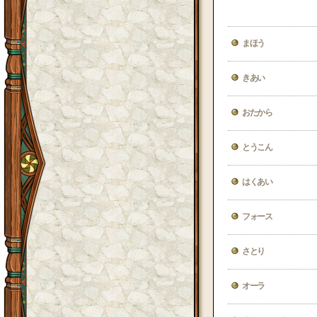
まほう
きあい
おたから
とうこん
はくあい
フォース
さとり
オーラ