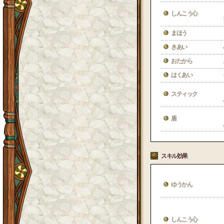
しんこう心
まほう
きあい
おたから
はくあい
スティック
盾
スキル効果
ゆうかん
しんこう心