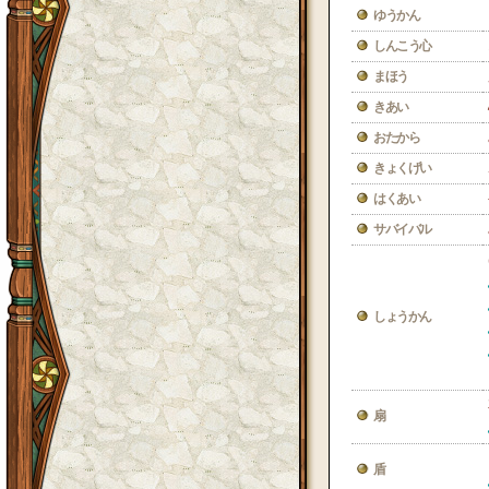
ゆうかん
しんこう心
まほう
きあい
おたから
きょくげい
はくあい
サバイバル
しょうかん
扇
盾