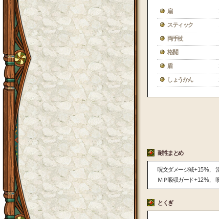
扇
スティック
両手杖
格闘
盾
しょうかん
耐性まとめ
呪文ダメージ減
+ 15 %
ＭＰ吸収ガード
+ 12 %
とくぎ