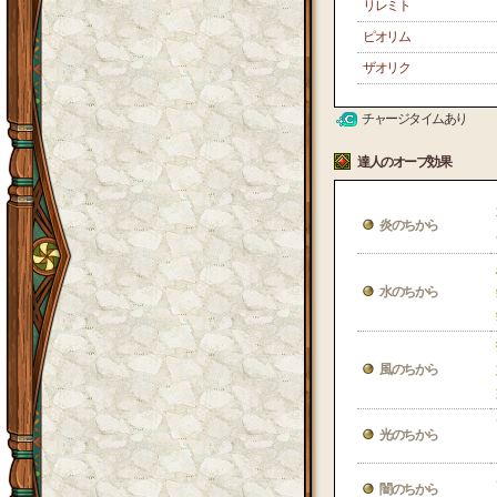
リレミト
ピオリム
ザオリク
チャージタイムあり
達人のオーブ効果
炎のちから
水のちから
風のちから
光のちから
闇のちから