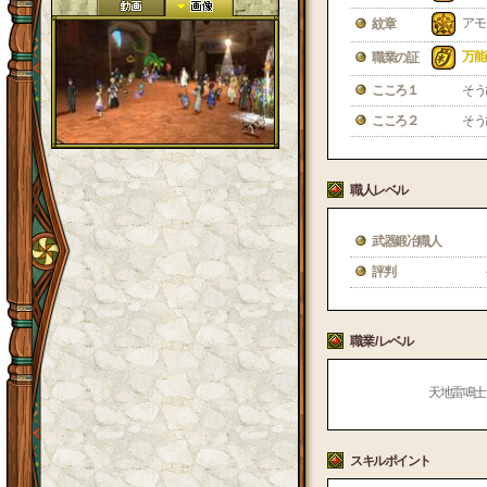
アモ
紋章
万能
職業の証
こころ１
そう
こころ２
そう
職人レベル
武器鍛冶職人
評判
職業 / レベル
天地雷鳴士 /
スキルポイント