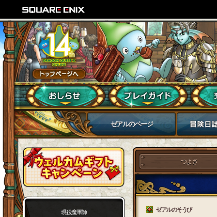
ゼアルのページ
つよさ
ゼアルのそうび
現役魔軍師