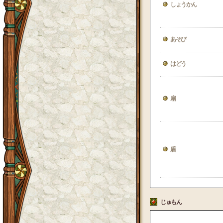
しょうかん
あそび
はどう
扇
盾
じゅもん