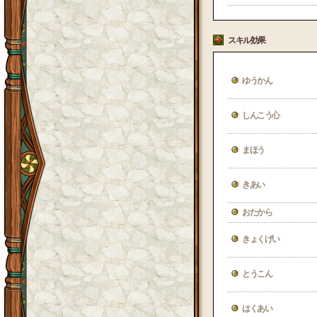
スキル効果
ゆうかん
しんこう心
まほう
きあい
おたから
きょくげい
とうこん
はくあい