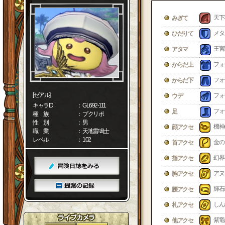
天下
みぎて
メタ
ひだりて
王宮
アタマ
フォ
からだ上
フォ
からだ下
[ゼアル]
フォ
ウデ
キャラID
： GL692-111
フォ
足
種 族
： プクリポ
性 別
： 男
機神
顔アクセ
職 業
： 天地雷鳴士
レベル
： 102
金の
首アクセ
幻界
指アクセ
アヌ
胸アクセ
輝石
腰アクセ
しん
札アクセ
紫竜
他アクセ