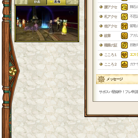
輝石
腰アクセ
不思
札アクセ
紫竜
他アクセ
アガ
紋章
邪教
職業の証
エス
こころ１
ガナ
こころ２
メッセージ
サポスパ登録中！フレ申請