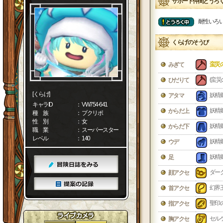
サポート仲間とうろ
耐性いろい
くらげのそうび
蛮災
みぎて
(蛮災
ひだりて
[くらげ]
妖精
アタマ
キャラID
： VW754-641
妖精
からだ上
種 族
： プクリポ
性 別
： 女
妖精
からだ下
職 業
： スーパースター
レベル
： 140
妖精
ウデ
妖精
足
ダー
顔アクセ
幻界
首アクセ
聖印
指アクセ
セル
胸アクセ