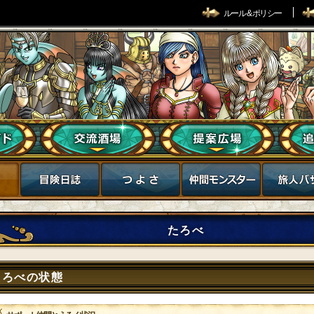
ルール & ポリシー
たろべ
たろべの状態