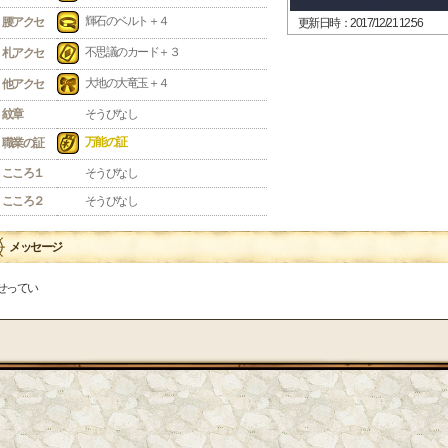
輝石のベルト＋４
腰アクセ
更新日時：2017/12/21 12:56
不思議のカード＋３
札アクセ
大地の大竜玉＋４
他アクセ
紋章
そうびなし
万能の証
職業の証
こころ１
そうびなし
こころ２
そうびなし
メッセージ
せってい