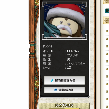
[たろべ]
キャラID
： HE177-622
種 族
： プクリポ
性 別
： 男
職 業
： バトルマスター
レベル
： 107