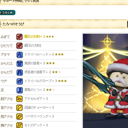
サポート仲間とうろく状況
たろべのそうび
覇王の大剣＋３
★★★
みぎて
(覇王の大剣)
ひだりて
トライバルヘッド＋３
★★★
アタマ
風虎の道着＋３
★★★
からだ上
求道者の道着下＋２
★★
★
からだ下
トライバルグローブ＋３
★★★
ウデ
黄竜のくつ＋２
★★
★
足
アクセルギア＋３
顔アクセ
忠誠のチョーカー＋３
首アクセ
ソーサリーリング＋３
指アクセ
セトのアンク＋３
胸アクセ