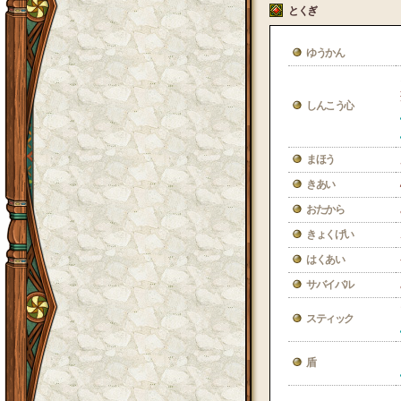
とくぎ
ゆうかん
しんこう心
まほう
きあい
おたから
きょくげい
はくあい
サバイバル
スティック
盾