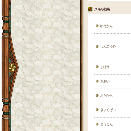
スキル効果
ゆうかん
しんこう心
まほう
きあい
おたから
きょくげい
とうこん