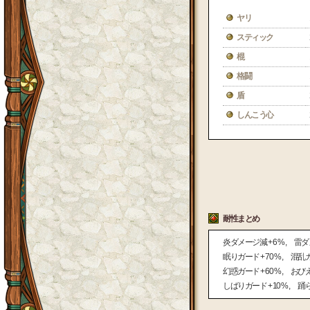
ヤリ
スティック
棍
格闘
盾
しんこう心
耐性まとめ
炎ダメージ減
+ 6 %
雷ダ
眠りガード
+ 70 %
混乱
幻惑ガード
+ 60 %
おび
しばりガード
+ 10 %
踊