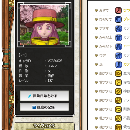
ひつ
みぎて
ブレ
ひだりて
カテ
アタマ
カテ
からだ上
ロー
からだ下
[マイ]
カテ
ウデ
キャラID
： VO834-023
カテ
足
種 族
： エルフ
性 別
： 女
魔犬
顔アクセ
職 業
： 僧侶
レベル
： 137
赤竜
首アクセ
神智
指アクセ
アヌ
胸アクセ
剛勇
腰アクセ
不思
札アクセ
紫竜
他アクセ