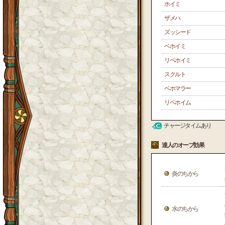
ホイミ
ザメハ
ズッシード
ベホイミ
リベホイミ
スクルト
ベホマラー
リベホイム
チャージタイムあり
達人のオーブ効果
炎のちから
水のちから