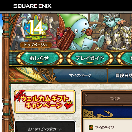
マイのページ
つよさ
マイのそうび
あいされピンク森ガール