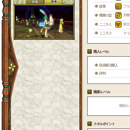
ブエ
紋章
邪教
職業の証
旅立
こころ１
こころ２
そう
職人レベル
防具鍛冶職人
評判
職業 / レベル
僧侶 / レ
スキルポイント