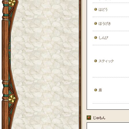
はどう
ほうげき
しんぴ
スティック
盾
じゅもん