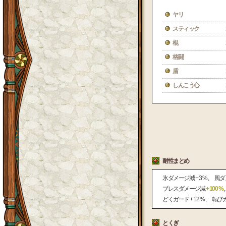
ヤリ
スティック
棍
格闘
盾
しんこう心
耐性まとめ
氷ダメージ減
+ 3 %
風ダ
ブレスダメージ減
+ 100 %
どくガード
+ 12 %
転び
とくぎ