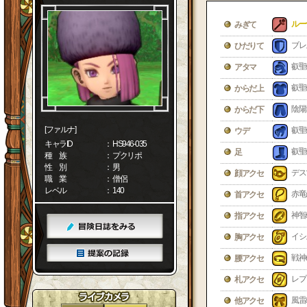
ルー
みぎて
ブレ
ひだりて
叡聖
アタマ
叡聖
からだ上
陰陽
からだ下
[ファルナ]
叡聖
ウデ
キャラID
： HS946-035
叡聖
足
種 族
： プクリポ
性 別
： 男
デス
顔アクセ
職 業
： 僧侶
レベル
： 140
赤竜
首アクセ
神智
指アクセ
イシ
胸アクセ
戦神
腰アクセ
レプ
札アクセ
風雷
他アクセ