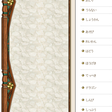
おどり
うらない
しょうかん
あそび
れいかん
はどう
ほうげき
てっぺき
ドラゴン
しんぴ
しっぷう