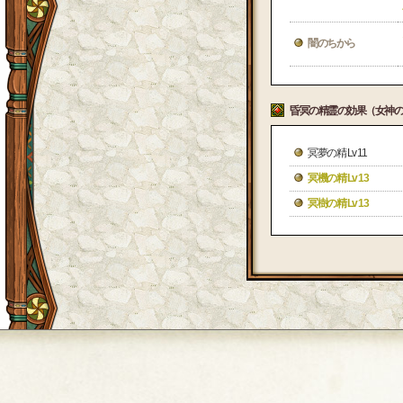
闇のちから
昏冥の精霊の効果（女神の
冥夢の精 Lv 11
冥機の精 Lv 13
冥樹の精 Lv 13