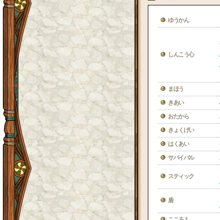
ゆうかん
しんこう心
まほう
きあい
おたから
きょくげい
はくあい
サバイバル
スティック
盾
こころ１