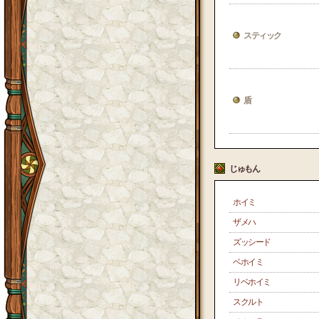
スティック
盾
じゅもん
ホイミ
ザメハ
ズッシード
ベホイミ
リベホイミ
スクルト