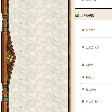
スキル効果
ゆうかん
しんこう心
まほう
きあい
おたから
きょくげい