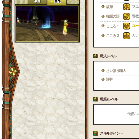
ブエ
紋章
邪教
職業の証
ユー
こころ１
ガナ
こころ２
職人レベル
さいほう職人
評判
職業 / レベル
僧侶 / レ
スキルポイント