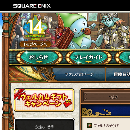
ファルナのページ
つよさ
ファルナのそうび
永遠の二番手