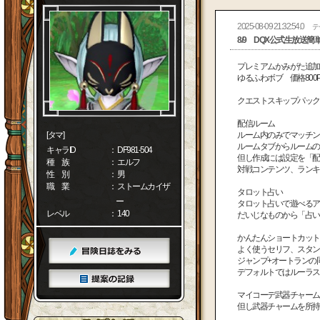
2025-08-09 21:32:54.0
テ
8/9 DQX公式生放送簡
プレミアムかみがた追加
ゆるふわボブ 価格800P
クエストスキップパック
配信ルーム
[タマ]
ルーム内のみでマッチン
ルームタブからルームの
キャラID
： DF981-504
但し作成には設定を「配
種 族
： エルフ
対戦コンテンツ、ランキ
性 別
： 男
職 業
： ストームカイザ
タロット占い
ー
タロット占いで遊べるア
レベル
： 140
だいじなものから「占い
かんたんショートカット
よく使うセリフ、スタン
ジャンプ+オートランの
デフォルトではルーラス
マイコーデ武器チャーム
但し武器チャームを所持