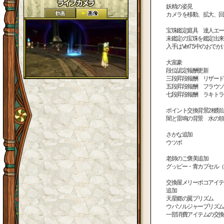
妖精の姿見
カメラを移動、拡大、回
宝珠鑑定庭具 達人エー
未鑑定の宝珠を鑑定出来
入手はVer7.5中のお
大富豪
段位認定報酬更新
三段昇段報酬 リザード
五段昇段報酬 フラウソ
七段昇段報酬 ラキトラ
ポイント交換背景2種類
闇と雷鳴の背景 水の領
さかな追加
ウツボ
老師のご褒美追加
グッピー・青カプセル（B
交換屋メリーポコアイテ
追加
天星郷の翼プリズム 
ウパソルジャープリズム
一部消費アイテムの交換