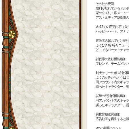
その他の更新
燃料が切れているドルボ
家の立て札・扉メニュー
アストルティア防衛軍の防
Ver7.6での変更内容（
ハッピーハート、アナザー
冒険者の超おでかけ便利
ふくびき所3等リニュー
どこでもパーティチャッ
討伐隊の依頼機能追加
フレンド、チームメンバ
剣士テリーのボス討伐機
ふくのかみたちとうばつの
同アカウント内のキャラ
誘ったキャラクター、誘
試練の門討伐機能追加
同アカウント内のキャラ
誘ったキャラクター、誘
異世界放送局追加
広告動画を再生すると報
Ver7.5期間イベント