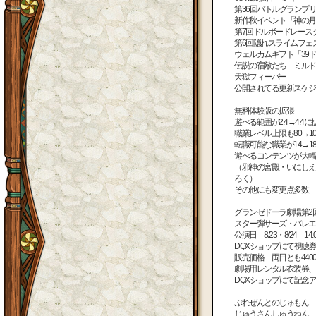
第36回バトルグランプ
新作秋イベント「神の月
第7回ドルボードレース
第6回隠れスライムフェ
ウェルカムギフト「39
伝説の宿敵たち ミルド
天獄フィーバー
公開されてる更新スケジ
無料体験版の拡張
遊べる範囲が2.4→4.4に
職業レベル上限も80→10
転職可能な職業が14→
遊べるコンテンツが大幅
（邪神の宮殿・いにしえ
ろく）
その他にも変更点多数
グランゼドーラ劇場第2
スター弾サーズ・バレエ
公演日 8/23・8/24 1
DQXショップにて視聴
販売価格 両日とも4400円 
劇場用レンタル衣装券、
DQXショップにて記念ア
ぷれぜんとのじゅもん
じゅうさんしゅうねん ふ