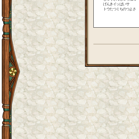
げんきイッぱいサ 元
トウたつミちのつよさ 