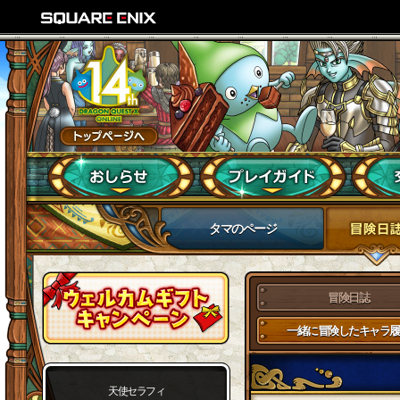
タマのページ
冒険日誌
一緒に冒険したキャラ履
天使セラフィ