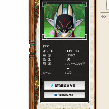
全0件
[タマ]
キャラID
： DF981-504
種 族
： エルフ
性 別
： 男
職 業
： ストームカイザ
ー
レベル
： 140