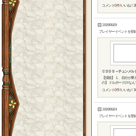
コメント
0件
/ いいね！
2
2026/06/29
プレイヤーイベントを登
ＣＤＤＳ ～チュンメル
【技能】 １、自分が乗
の】 ドルボード(※なんでも
コメント
0件
/ いいね！
3
2026/06/24
プレイヤーイベントを登