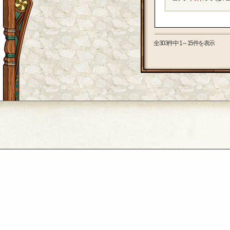
全303件中 1～15件を表示