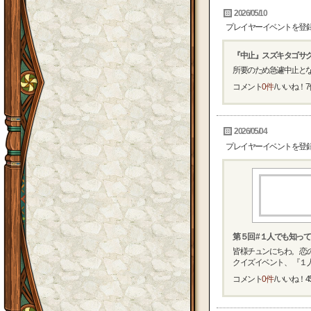
2026/05/10
プレイヤーイベントを登
『中止』スズキタゴサ
所要のため急遽中止とな
コメント
0件
/ いいね！
7
2026/05/04
プレイヤーイベントを登
第５回 #１人でも知っ
皆様チュンにちわ。 恋
クイズイベント、 『１人で
コメント
0件
/ いいね！
4