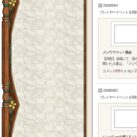
2026/05/04
プレイヤーイベントを登
メシウマァッ！集会
【内容】 会場にて、誰
聞いた人達は、『メシウマ
コメント
0件
/ いいね！
2
2026/04/25
プレイヤーイベントを登
シンパシーを感じろ！