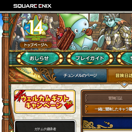
チュンメルのページ
冒険日誌
一緒に冒険したキャラ履
ガチムチ継承者