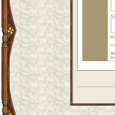
も
信
ハ
見
み