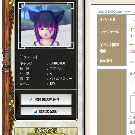
2022-06-30 19:20:22.0
テーマ
イベント名
ド
イ
スケジュール
イ
イベント開催
サ
場所
開
[チュンメル]
参加条件
あ
キャラID
： GM488-884
種 族
： プクリポ
み
性 別
： 女
職 業
： バトルマスター
『
レベル
： 139
【
こ
都
例