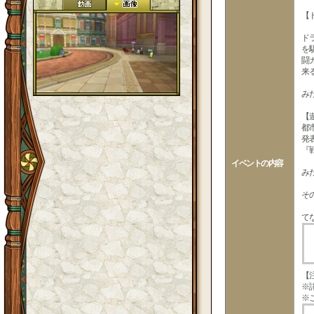
【
ド
を
闘
来
み
【
都
発
『
イベントの内容
み
そ
て
【
※
※