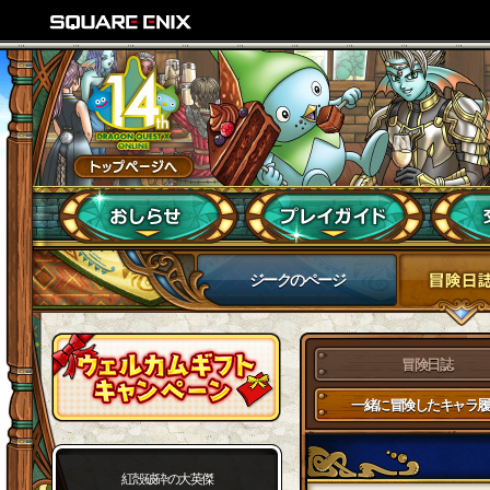
ジークのページ
冒険日誌
一緒に冒険したキャラ履
紅殻破砕の大英傑