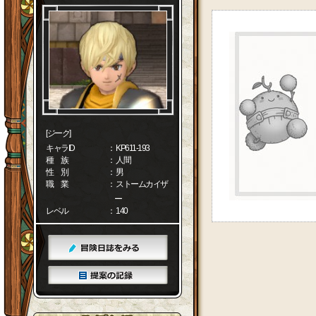
[ジーク]
キャラID
： KP611-193
種 族
： 人間
性 別
： 男
職 業
： ストームカイザ
ー
レベル
： 140