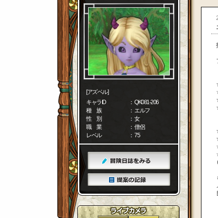
[アズベル]
キャラID
： QK081-206
種 族
： エルフ
性 別
： 女
職 業
： 僧侶
レベル
： 75