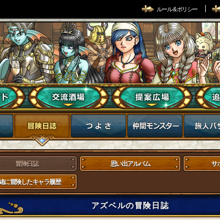
ルール & ポリシー
冒険日誌
思い出アルバム
サ
緒に冒険したキャラ履歴
アズベルの冒険日誌