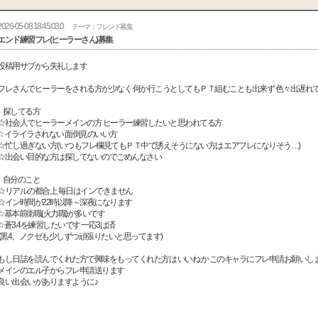
2026-05-08 18:45:03.0
テーマ：フレンド募集
エンド練習フレ(ヒーラーさん)募集
投稿用サブから失礼します
フレさんでヒーラーをされる方が少なく 何か行こうとしてもＰＴ組むことも出来ず 色々出遅れ
探してる方
☆社会人でヒーラーメインの方 ヒーラー練習したいと思われてる方
☆イライラされない 面倒見のいい方
☆忙し過ぎない方(いつもフレ欄見てもＰＴ中で誘えそうにない方は エアフレになりそう…)
☆出会い目的な方は探してないのでごめんなさい
自分のこと
☆リアルの都合上 毎日はインできません
☆イン時間が22時以降～深夜になります
☆基本前衛職(火力職)が多いです
☆蒼3.4を練習したいです 一応3は済
(黒4、ノクゼも少しずつ頑張りたいと思ってます)
もし日誌を読んでくれた方で興味をもってくれた方は いいね か このキャラにフレ申請お願いし
メインのエル子からフレ申請送ります
良い出会いがありますように♪