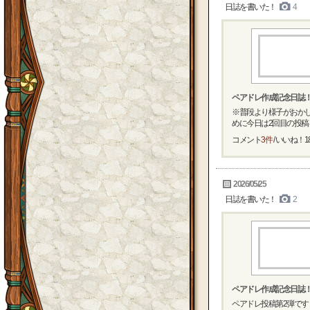
日誌を書いた！
4
ペアドレ作成記念日誌
※普段より様子がおかし
めに今日は2回目の投稿を
コメント
3件
/ いいね！
1
2026/05/25
日誌を書いた！
2
ペアドレ作成記念日誌
ペアドレ投稿第2弾です