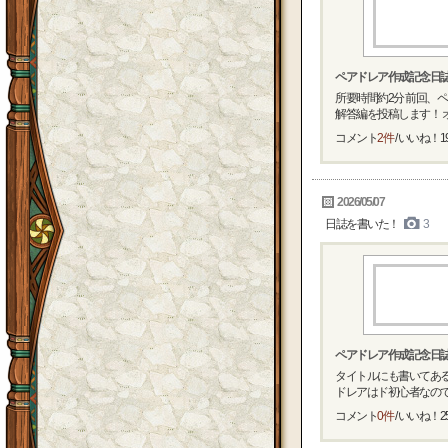
ペアドレア作成記念日
所要時間約2分 前回、
解答編を投稿します！ オ
コメント
2件
/ いいね！
1
2026/05/07
日誌を書いた！
3
ペアドレア作成記念日
タイトルにも書いてある
ドレアはド初心者なので温
コメント
0件
/ いいね！
2