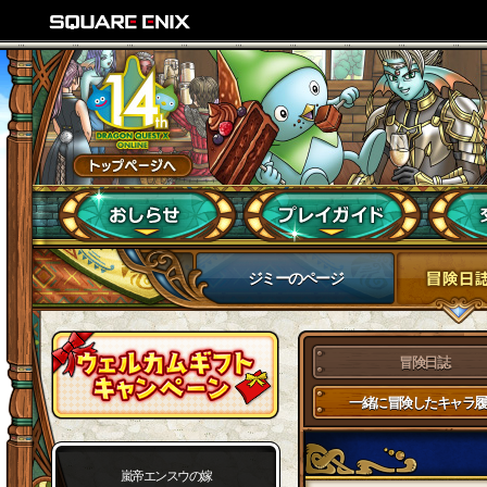
ジミーのページ
冒険日誌
一緒に冒険したキャラ履
嵐帝エンスウの嫁