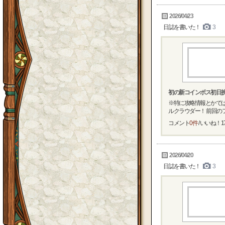
2026/04/23
日誌を書いた！
3
初の新コインボス初日
※特に攻略情報とかでは
ルクラウダー！ 前回のフ
コメント
0件
/ いいね！
1
2026/04/20
日誌を書いた！
3