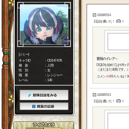
2026/07/14
日誌を書いた！
4
[ジミー]
普段のドレア～
キャラID
： OD147-676
DQ10を始めてはや9
種 族
： 人間
（まだまだ未熟です。） 
性 別
： 女
職 業
： レンジャー
コメント
0件
/ いいね！
3
レベル
： 140
2026/07/13
日誌を書いた！
4