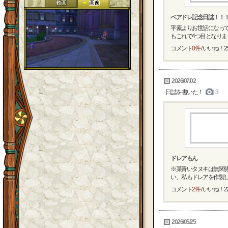
ペアドレ記念日誌！！
平素よりお世話になっ
もこれで4つ目となりまし
コメント
0件
/ いいね！
2
2026/07/02
日誌を書いた！
3
ドレアもん
※某青いタヌキは無関係
い、私もドレアを作製しま
コメント
2件
/ いいね！
2
2026/05/25