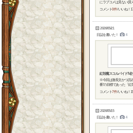
にラブコメは見ない(見られ
コメント
0件
/ いいね！
1
2026/05/21
日誌を書いた！
4
紅殻魔スコルパイドⅣ
※今回は激長文かつ読みに
番”の目標であった「紅殻.
コメント
7件
/ いいね！
1
2026/05/15
日誌を書いた！
4