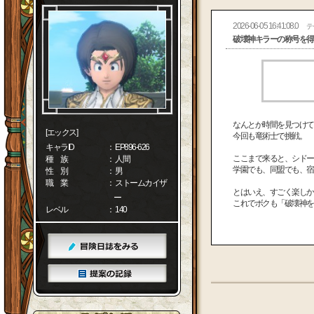
2026-06-05 16:41:08.0
テ
破壊神キラーの称号を得
なんとか時間を見つけて
[エックス]
今回も竜術士で挑戦。
キャラID
： EP896-626
ここまで来ると、シドー
種 族
： 人間
学園でも、同盟でも、宿
性 別
： 男
職 業
： ストームカイザ
とはいえ、すごく楽しか
ー
これでボクも「破壊神を
レベル
： 140