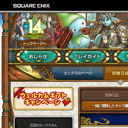
エックスのページ
冒険日誌
一緒に冒険したキャラ履
伝説のエックスさん