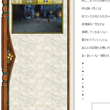
閉じこもったり出来たけ
何も無い OL には
合コンとか出とかなきゃ
友達減る一方なのよ
束縛してくれるくらい
愛されてていいじゃん
あんたの話落ちが無いの
あ～あ いいな～ 彼氏が
★
☆
★
☆
★
☆
★
☆
★
☆