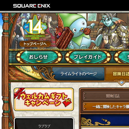
ライムライトのページ
冒険日誌
一緒に冒険したキャラ履
ラブラブ