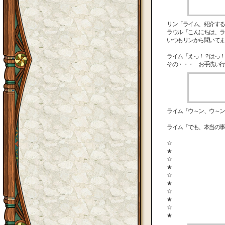
リン「ライム、紹介する
ラウル「こんにちは、ラ
いつもリンから聞いてま
ライム「えっ！？はっ！
その・・・ お手洗い行
ライム「ウ～ン、ウ～
ライム「でも、本当の事
☆
★
☆
★
☆
★
☆
★
☆
★