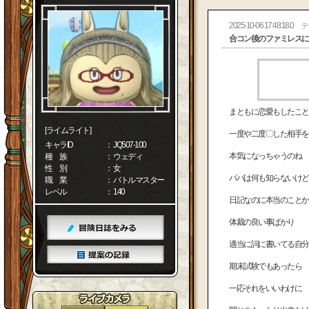
2025-10-06 17:48:18.0
テ
合コン後のファミレスにて
まともに恋愛もしたこと
[ライムライト]
一度や二度〇した相手を
キャラID
： JQ507-100
本気になっちゃうのね
種 族
： ウェディ
性 別
： 女
パパは何も知らないけど
職 業
： バトルマスター
レベル
： 140
日記なのに本当のことか
体裁の良い事ばかり
適当に詞に書いてる自分
期末試験でもあったら
一応それをいいわけに