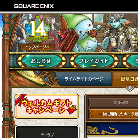
ライムライトのページ
冒険日誌
一緒に冒険したキャラ履
ラブラブ