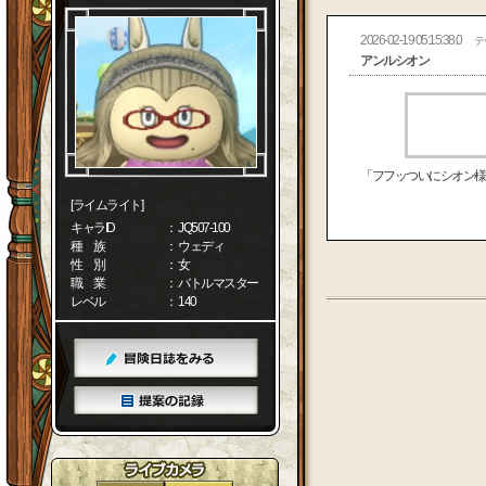
2026-02-19 05:15:38.0
テ
アンルシオン
「フフッついにシオン様
[ライムライト]
キャラID
： JQ507-100
種 族
： ウェディ
性 別
： 女
職 業
： バトルマスター
レベル
： 140