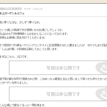
2024-11-22 15:28:37.0
テーマ：ハウジング
水上ガーデン＆カフェ
急に寒くなるな、少しずつ寒くなれ。
という感じの気候ですが皆様いかがお過ごしでしょうか。
私はおかげで自律神経くんがおかしなことになっております。
皆様もお身体に気を付けてくださいませ。
さて前回サブの家をハウジングコンテストに記念受験させたと書きましたが、そのうちまだ日誌
「しんばの家」の詳細を記録しておこうと思います。
まずはこちら、入口です。
地下室の家が10TVで発表された時、これめっちゃ庭使えるなと思いまして前々から作りたかっ
たガーデンを作りました。
こんな感じで庭をぐるっと一周出来ます。