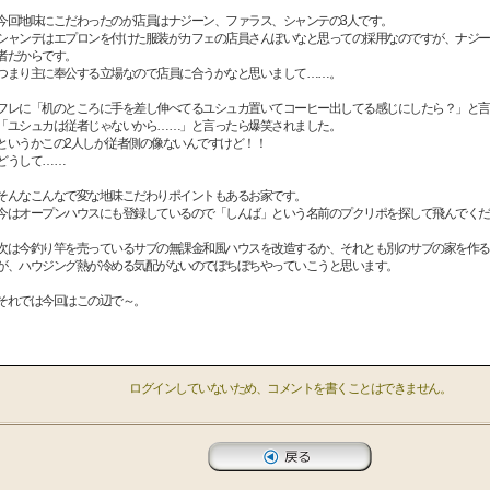
今回地味にこだわったのが店員はナジーン、ファラス、シャンテの3人です。
シャンテはエプロンを付けた服装がカフェの店員さんぽいなと思っての採用なのですが、ナジー
者だからです。
つまり主に奉公する立場なので店員に合うかなと思いまして……。
フレに「机のところに手を差し伸べてるユシュカ置いてコーヒー出してる感じにしたら？」と言
「ユシュカは従者じゃないから……」と言ったら爆笑されました。
というかこの2人しか従者側の像ないんですけど！！
どうして……
そんなこんなで変な地味こだわりポイントもあるお家です。
今はオープンハウスにも登録しているので「しんば」という名前のプクリポを探して飛んでくだ
次は今釣り竿を売っているサブの無課金和風ハウスを改造するか、それとも別のサブの家を作る
が、ハウジング熱が冷める気配がないのでぼちぼちやっていこうと思います。
それでは今回はこの辺で～。
ログインしていないため、コメントを書くことはできません。