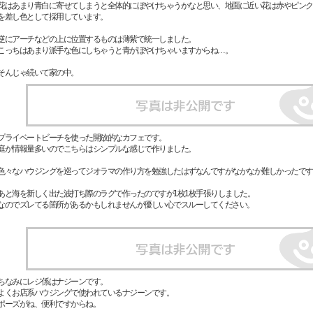
花はあまり青白に寄せてしまうと全体的にぼやけちゃうかなと思い、地面に近い花は赤やピンク
を差し色として採用しています。
逆にアーチなどの上に位置するものは薄紫で統一しました。
こっちはあまり派手な色にしちゃうと青がぼやけちゃいますからね…。
そんじゃ続いて家の中。
プライベートビーチを使った開放的なカフェです。
庭が情報量多いのでこちらはシンプルな感じで作りました。
色々なハウジングを巡ってジオラマの作り方を勉強したはずなんですがなかなか難しかったです
あと海を新しく出た波打ち際のラグで作ったのですが1枚1枚手張りしました。
なのでズレてる箇所があるかもしれませんが優しい心でスルーしてください。
ちなみにレジ係はナジーンです。
よくお店系ハウジングで使われているナジーンです。
ポーズがね、便利ですからね。