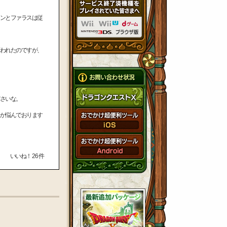
ンとファラスは従
われたのですが、
さいな。
か悩んでおります
いいね！
26
件