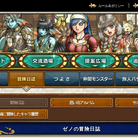
ルール & ポリシー
冒険日誌
思い出アルバム
サ
緒に冒険したキャラ履歴
ゼノの冒険日誌