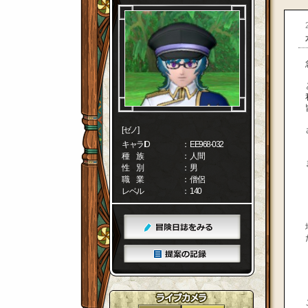
[ゼノ]
キャラID
： EE968-032
種 族
： 人間
性 別
： 男
職 業
： 僧侶
レベル
： 140