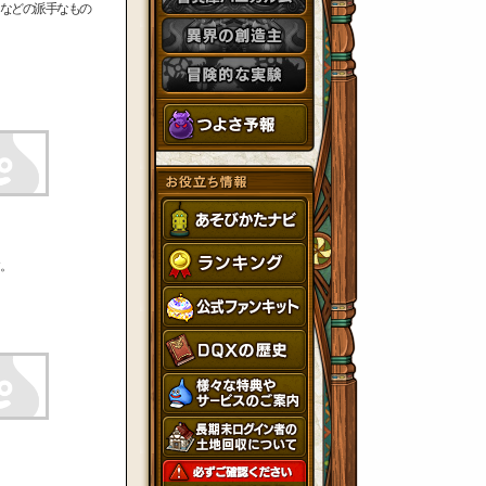
などの派手なもの
。