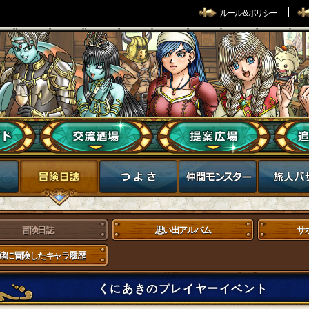
ルール & ポリシー
冒険日誌
思い出アルバム
サ
緒に冒険したキャラ履歴
くにあきのプレイヤーイベント