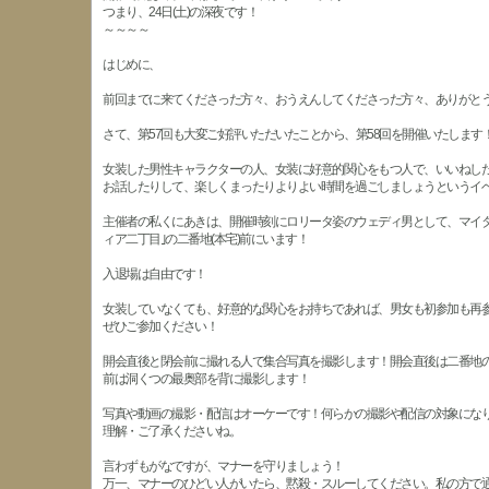
つまり、24日(土)の深夜です！
～～～～
はじめに、
前回までに来てくださった方々、おうえんしてくださった方々、ありがと
さて、第57回も大変ご好評いただいたことから、第58回を開催いたします
女装した男性キャラクターの人、女装に好意的関心をもつ人で、いいねし
お話したりして、楽しくまったりよりよい時間を過ごしましょうというイ
主催者の私くにあきは、開催時刻にロリータ姿のウェディ男として、マイタ
ィア二丁目｣の二番地(本宅)前にいます！
入退場は自由です！
女装していなくても、好意的な関心をお持ちであれば、男女も初参加も再
ぜひご参加ください！
開会直後と閉会前に撮れる人で集合写真を撮影します！開会直後は二番地
前は洞くつの最奥部を背に撮影します！
写真や動画の撮影・配信はオーケーです！何らかの撮影や配信の対象にな
理解・ご了承くださいね。
言わずもがなですが、マナーを守りましょう！
万一、マナーのひどい人がいたら、黙殺・スルーしてください。私の方で