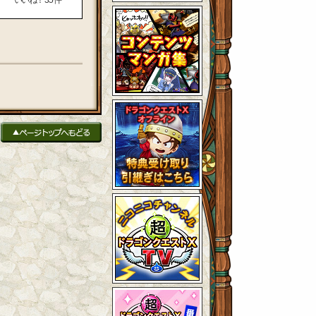
いいね！
35
件