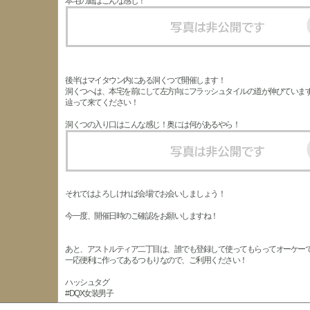
本宅の庭はこんな感じ！
後半はマイタウン内にある洞くつで開催します！
洞くつへは、本宅を前にして左方向にフラッシュタイルの道が伸びていま
辿って来てください！
洞くつの入り口はこんな感じ！奥には何があるやら！
それではよろしければ会場でお会いしましょう！
今一度、開催日時のご確認をお願いしますね！
あと、アストルティア二丁目は、誰でも登録して使ってもらってオーケー
一応便利に作ってあるつもりなので、ご利用ください！
ハッシュタグ
#DQX女装男子