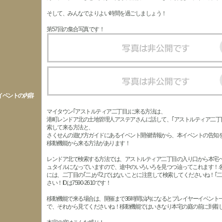
そして、みんなでよりよい時間を過ごしましょう！
第57回の集合写真です！
イベントの内容
マイタウン｢アストルティア二丁目｣に来る方法は、
港町レンドア北の土地管理人アステアさんに話して、｢アストルティア二丁目
索して来る方法と、
さくせんの遊び方ガイドにあるイベント開催情報から、本イベントの告知
移動機能から来る方法があります！
レンドア北で検索する方法では、アストルティア二丁目の入り口から本宅
ュタイルになっていますので、途中のいろいろを見つつ辿ってこれます！
には、二丁目の｢二｣が｢2｣ではないことに注意して検索してくださいね！｢
さい！IDは7590-2610です！
移動機能で来る場合は、開催まで36時間以内になるとプレイヤーイベント
で、それから見てくださいね！移動機能ではいきなり本宅の庭の前に到着