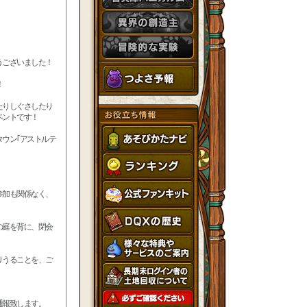
うございました！
！
たりしぐさしたり
ベントです！
ウン｢アストルテ
参加も関係なく、
の庭を背に、閉会
りうることを、ご
通報致します。