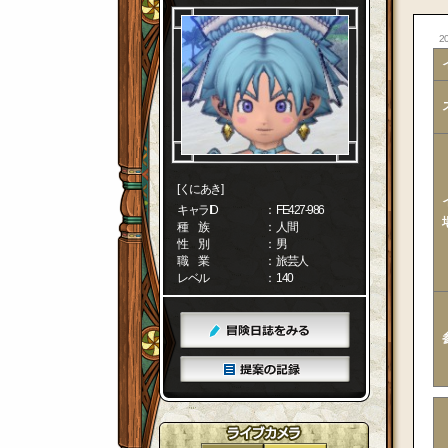
20
[くにあき]
キャラID
： FE427-986
種 族
： 人間
性 別
： 男
職 業
： 旅芸人
レベル
： 140