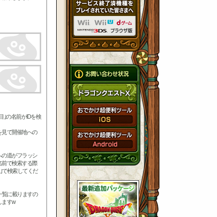
｣の名前かIDを検
を見て開催地への
への道がフラッシ
名前で検索する際
二｣で検索してくだ
一覧に載りますの
しますw