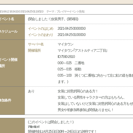
21-04-12 16:34:10.0 2021-04-25 01:19:52.0
テーマ：プレイヤーイベント告知
イベント名
(閉会しました！)女装男子。(第58回)
イベントのはじめ
2021-04-25 00:00:00.0
スケジュール
イベントのおわり
2021-04-25 01:00:00.0
サーバー名
マイタウン
開催場所
マイタウン｢アストルティア二丁目｣
ID:7590-2610
イベント開催
0:00～0:25 二番地
場所
0:25～0:35 移動
0:35～1:00 洞くつ(二番地に向かって左に虹の道を
ます。)
あり
女装に好意的関心のある方！
女装している男性キャラクターの方はもちろん、
参加条件
女装はしていないけど女装に好意的関心のある方もぜ
男女や初参加再参加は関係ありません！
(このイベントは閉会しました！)
!Attention!
開催時刻は4月25日(日)0時＝24日(土)の24時です！