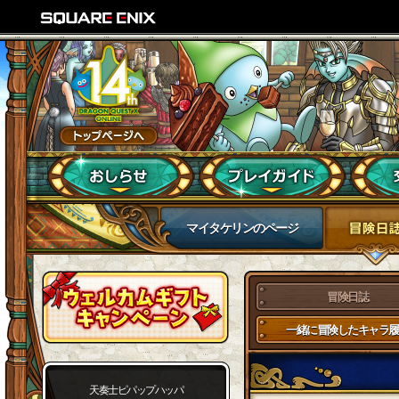
マイタケリンのページ
冒険日誌
一緒に冒険したキャラ履
天奏士ピパップハッパ