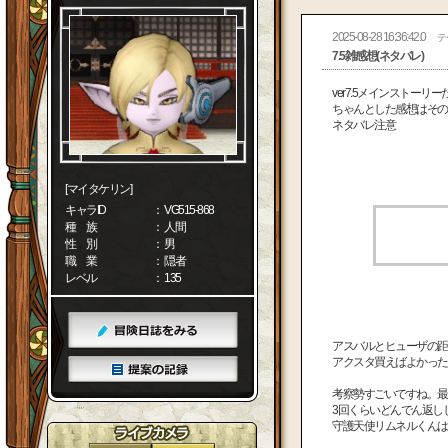
2025-08-28 16:36:42.0
テ
7.5雑感想(ネタバレ)
ver7.5メインストーリ
ちゃんとした感想はその
ネタバレ注意
[マイタケリン]
キャラID
： VG515-868
種 族
： 人間
性 別
： 男
職 業
： 隠者
レベル
： 135
アスバルとヒューザの距
アクスタ買えばよかった
考察勢すごいですね。最
3回くらいどんでん返し
守護天使リムネルくんは