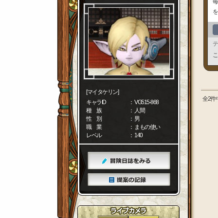
毎
を
テ
こ
[マイタケリン]
全2件
キャラID
： VG515-868
種 族
： 人間
性 別
： 男
職 業
： まもの使い
レベル
： 140