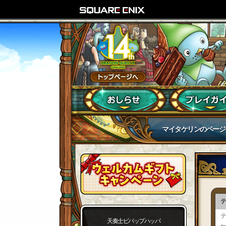
マイタケリンのページ
テ
テ
天奏士ピパップハッパ