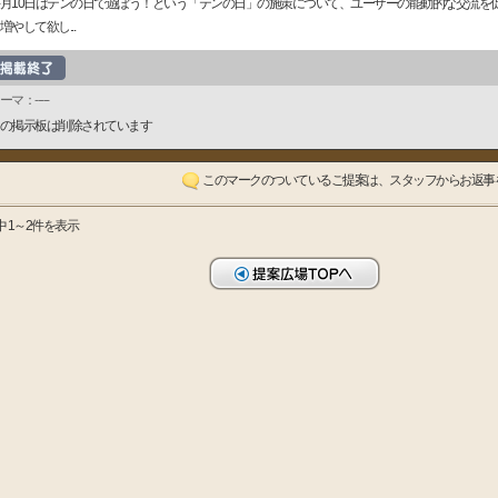
月10日はテンの日で遊ぼう！という「テンの日」の施策について、ユーザーの能動的な交流を
増やして欲し...
ーマ：-----
の掲示板は削除されています
このマークのついているご提案は、スタッフからお返事
中 1～2件を表示