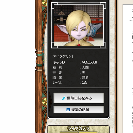
[マイタケリン]
キャラID
： VG515-868
種 族
： 人間
性 別
： 男
職 業
： 隠者
レベル
： 135