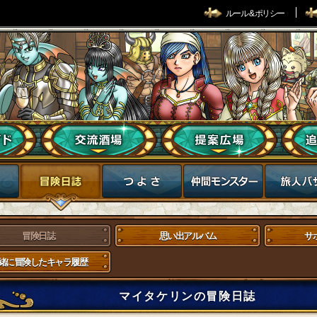
ルール & ポリシー
冒険日誌
思い出アルバム
サ
緒に冒険したキャラ履歴
マイタケリンの冒険日誌