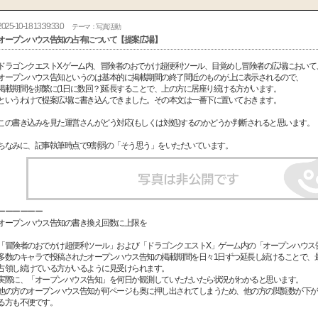
2025-10-18 13:39:33.0
テーマ：写真活動
オープンハウス告知の占有について【提案広場】
ドラゴンクエストX ゲーム内、冒険者のおでかけ超便利ツール、目覚めし冒険者の広場において
オープンハウス告知というのは基本的に掲載期間の終了間近のものが上に表示されるので、
掲載期間を頻繁に(1日に数回？)延長することで、上の方に居座り続ける方がいます。
というわけで提案広場に書き込んできました。その本文は一番下に置いておきます。
この書き込みを見た運営さんがどう対応(もしくは対処)するのかどうか判断されると思います。
ちなみに、記事執筆時点で9割弱の「そう思う」をいただいています。
ーーーーーー
オープンハウス告知の書き換え回数に上限を
「冒険者のおでかけ超便利ツール」および「ドラゴンクエストX」ゲーム内の「オープンハウス
多数のキャラで投稿されたオープンハウス告知の掲載期間を日々1日ずつ延長し続けることで、
占領し続けている方がいるように見受けられます。
実際に、「オープンハウス告知」を何日か観測していただいたら状況がわかると思います。
他の方のオープンハウス告知が何ページも奥に押し出されてしまうため、他の方の閲覧数が下が
る方も不便です。