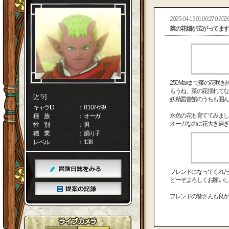
2025-04-13 01:06:27.0 2026
菜の花畑が広がってます
250Maxまで菜の花咲
もうね、菜の花揺れてな
[とラ]
妖精図書館のうちも囲ん
キャラID
： IT107-599
水色の花も育ててみまし
種 族
： オーガ
オーガなのに花大き過ぎ
性 別
： 男
職 業
： 踊り子
レベル
： 138
フレンドになってくれた
どーぞよろしくお願いし
フレンドの皆さんも良か