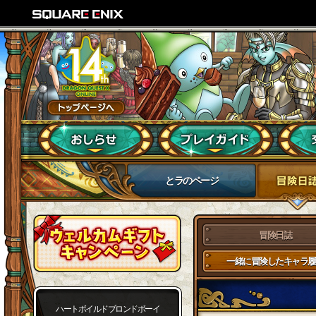
とラのページ
冒険日誌
一緒に冒険したキャラ履
ハートボイルドブロンドボーイ