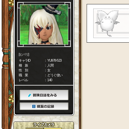
[ヒバリ]
キャラID
： YU978-523
種 族
： 人間
性 別
： 女
職 業
： どうぐ使い
レベル
： 140