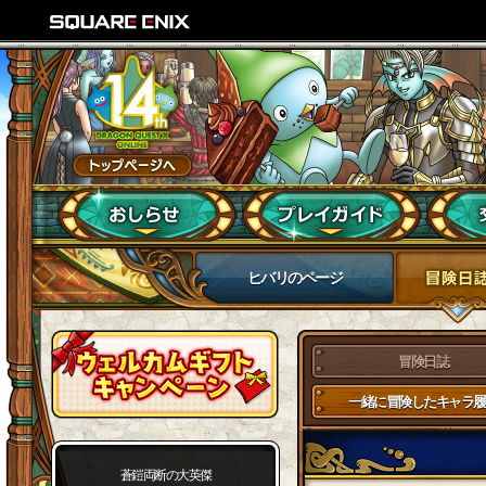
ヒバリのページ
冒険日誌
一緒に冒険したキャラ履
蒼鎧両断の大英傑