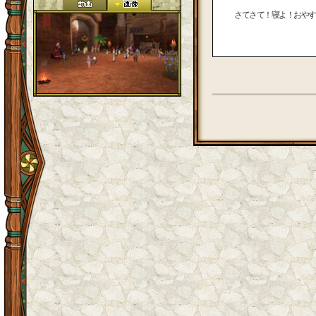
さてさて！寝よ！おやす