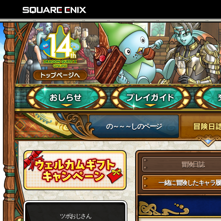
の～～～しのページ
冒険日誌
一緒に冒険したキャラ履
ツボおじさん