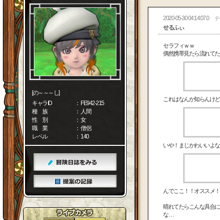
2020-05-30 04:14:07.0
テ
せるふぃ
セラフィｗｗ
偶然携帯見たら流れてた
[の～～～し]
これはなんか知らんけど
キャラID
： FE942-215
種 族
： 人間
性 別
： 女
職 業
： 僧侶
レベル
： 140
いや！まじかわいいよな
んでここ！！オススメ！
晴れてたらこんな具合に
な…