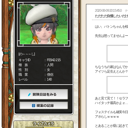
2020-06-09 20:15:45.0
テ
ただただ自慢したいだけ
はい、バトンちゃんを桜
先生は怒ってませんよー
[の～～～し]
キャラID
： FE942-215
種 族
： 人間
ちなうちの家はなんでか
性 別
： 女
アイツら足生えとんか？
職 業
： 僧侶
レベル
： 140
あと見て見て！！セラフ
ハイタッチ最高かよォ…
フォステイルも確実今日
アホらしｗｗｗｗ
とあることが昼に起きて