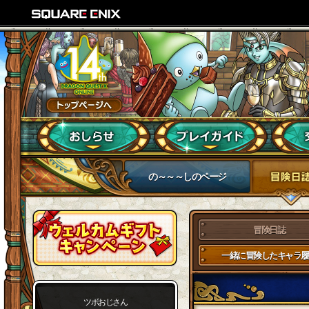
の～～～しのページ
冒険日誌
一緒に冒険したキャラ履
ツボおじさん