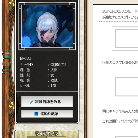
2024-11-10 23:38:04.0
テ
2夜続けてコスプレしてみま
[みかん]
恒例のコスプレ集会お世
キャラID
： OQ356-712
種 族
： 人間
性 別
： 女
職 業
： 盗賊
レベル
： 140
同じキャラでもみんな表
これは面白いですね( *´艸