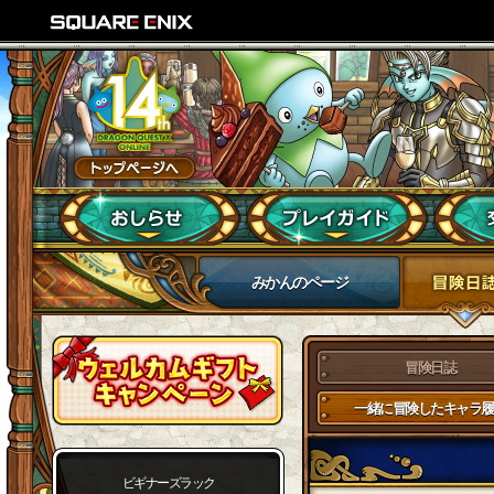
みかんのページ
冒険日誌
一緒に冒険したキャラ履
ビギナーズラック