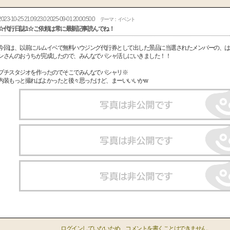
2023-10-25 21:09:23.0 2025-09-01 20:00:50.0
テーマ：イベント
☆代行日誌1☆ご依頼は常に最新記事読んでね！
今回は、以前にルムイベで無料ハウジング代行券として出した景品に当選されたメンバーの、は
ンさんのおうちが完成したので、みんなでパシャ活しにいきました！！
プチスタジオを作ったのでそこでみんなでパシャリ※
内装もっと撮ればよかったと後々思ったけど、まーいいいかw
ログインしていないため、コメントを書くことはできません。