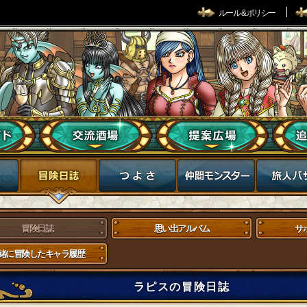
ルール & ポリシー
冒険日誌
思い出アルバム
サ
緒に冒険したキャラ履歴
ラピスの冒険日誌