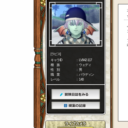
[ラピス]
キャラID
： LV942-117
種 族
： ウェディ
性 別
： 男
職 業
： パラディン
レベル
： 140