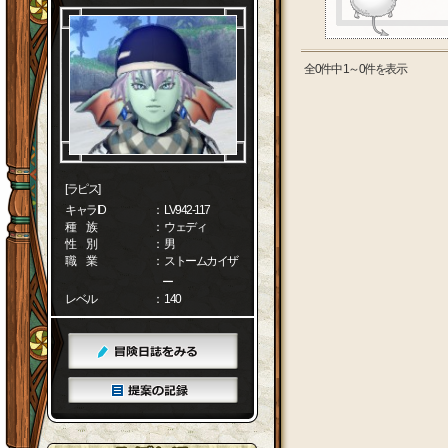
全0件中 1～0件を表示
[ラピス]
キャラID
： LV942-117
種 族
： ウェディ
性 別
： 男
職 業
： ストームカイザ
ー
レベル
： 140