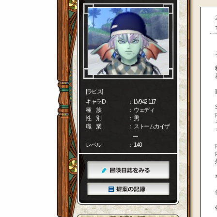
[ラピス]
キャラID
： LV942-117
種 族
： ウェディ
性 別
： 男
職 業
： ストームカイザ
ー
レベル
： 140