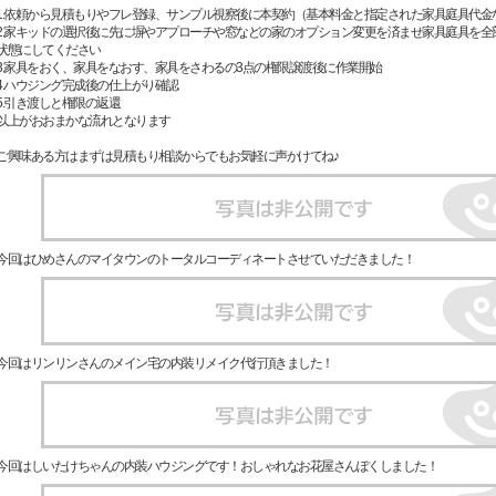
1.依頼から見積もりやフレ登録、サンプル視察後に本契約（基本料金と指定された家具庭具代金
2.家キッドの選択後に先に塀やアプローチや窓などの家のオプション変更を済ませ家具庭具を全
状態にしてください
3.家具をおく、家具をなおす、家具をさわるの3点の権限譲渡後に作業開始
4.ハウジング完成後の仕上がり確認
5.引き渡しと権限の返還
以上がおおまかな流れとなります
ご興味ある方はまずは見積もり相談からでもお気軽に声かけてね♪
今回はひめさんのマイタウンのトータルコーディネートさせていただきました！
今回はリンリンさんのメイン宅の内装リメイク代行頂きました！
今回はしいたけちゃんの内装ハウジングです！おしゃれなお花屋さんぽくしました！