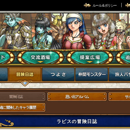
ルール & ポリシー
冒険日誌
思い出アルバム
サ
緒に冒険したキャラ履歴
ラピスの冒険日誌