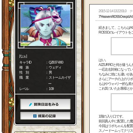
2015-12-14 13:22:01.0
テ
7'Heaven ROSSO exp
続きまして、こちらはA
ROSSOのレイアウト
[なぉ]
はい。
キャラID
： QZ837-860
AZZURROと何が違
種 族
： ウェディ
一応左右対称になってい
性 別
： 男
ちなみに他にも違いがあり
職 業
： ストームカイザ
さらにアーチの上のリボン
ー
もはやウォ○リー的な差
これ気づいたお客様とか
レベル
： 109
1階の入り口です。
前回真ん中に配置した魔
今回はリポちゃんを配置
スノードームってクリス