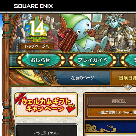
なぉのページ
冒険日誌
一緒に冒険したキャラ履
いやし系イケメン