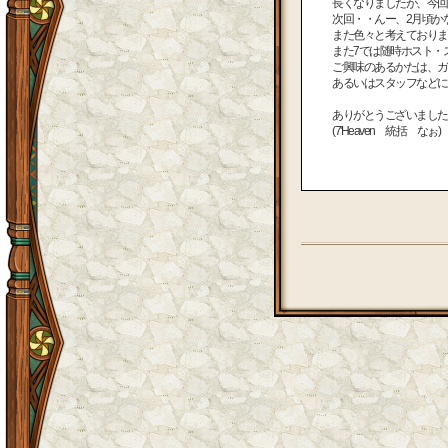
長くなりましたが、今回
次回・・んー、2月頃かな
また色々と考えておりま
また7では随時ホスト・
ご興味のあるかたは、ガ
あるいはスタッフなどに
ありがとうございました
(7'Heaven 統括 なぉ)