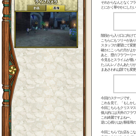
それからなんとなくフラ
とにかく華やかにしたい
階段から入り口に向けて
こちらにもツリーがあり
スタッフの要望にて変更
確かにこっちの方がよか
あと、壁のフラワーリー
今見るとスライムが覗い
たぶんレノさんあたりが
まあさわれば誰でも変更
今回のステージです。
これを見て、「もしかし
今回こちらもクリスマス
個人的には天井のフラワ
これ綺麗ですよねー。
逆に心残りはお客様用の
今回こちらでお店をこな