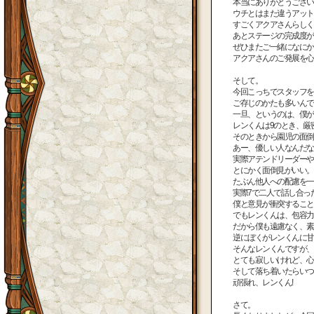
本当にありがとうござい
ウチとはまた違うアット
すごくアクアさんらしく
あとステージの完成度が
ぜひまたご一緒になにか
アクアさんのご発展を心
そして。
今回こっちでスタッフを
ご存じのかたも多いんで
一旦、というのは、僕が
レンくんは9のとき、厳
そのときから園児の面倒
あー、優しい人なんだな
実際アテンドリーダーや
とにかく面倒見がいい。
たぶん他人への配慮を一
実際7で二人で話し合っ
僕と意見が衝突すること
でもレンくんは、包容力
だから僕も遠慮なく、素
逆にぼくがレンくんに甘
そんなレンくんですが、
とても寂しいけれど、心
そして落ち着いたらいつ
頑張れ、レンくん!
さて。