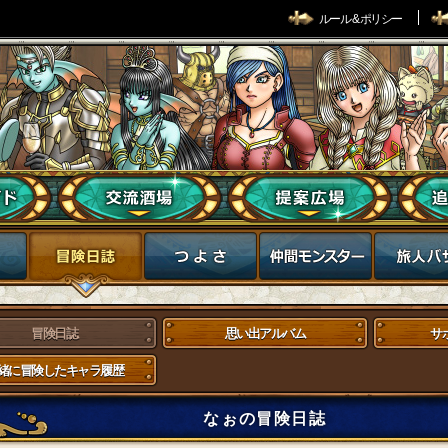
ルール & ポリシー
冒険日誌
思い出アルバム
サ
緒に冒険したキャラ履歴
なぉの冒険日誌