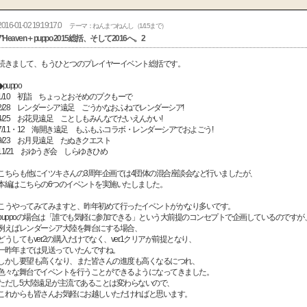
2016-01-02 19:19:17.0
テーマ：ねんまつねんし（1/15まで）
7'Heaven＋puppo 2015総括、そして2016へ。2
続きまして、もうひとつのプレイヤーイベント総括です。
◆puppo
1/10 初詣 ちょっとおそめのプクもーで
2/28 レンダーシア遠足 ごうかなおふねでレンダーシア!
4/25 お花見遠足 ことしもみんなでだいえんかい!
7/11・12 海開き遠足 もふもふコラボ・レンダーシアでおよごう!
9/23 お月見遠足 たぬきクエスト
11/21 おゆうぎ会 しらゆきひめ
こちらも他にイツキさんの3周年企画では4団体の混合座談会など行いましたが、
本編はこちらの6つのイベントを実施いたしました。
こうやってみてみますと、昨年初めて行ったイベントがかなり多いです。
puppoの場合は「誰でも気軽に参加できる」という大前提のコンセプトで企画しているのですが
例えばレンダーシア大陸を舞台にする場合、
どうしてもver.2の購入だけでなく、ver.1クリアが前提となり、
一昨年までは見送っていたんですね。
しかし要望も高くなり、また皆さんの進度も高くなるにつれ、
色々な舞台でイベントを行うことができるようになってきました。
ただし5大陸遠足が主流であることは変わらないので、
これからも皆さんお気軽にお越しいただければと思います。