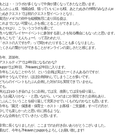
あとは・・コラボが多くなって中身が濃くなってきたなと思います。
もふかふぇ様、地蔵会様、猫っていいにゃも!様、あとたぬきの仲間のみなさんw
たぬきクエストでは初のクエスト型イベントとなり、
園児がメギスの街中を縦横無尽に走り回る姿は、
これまでにない可愛らしさを感じとることができました。
あとやはり、こういうコラボを通じて、
色々な他プレイヤーイベントに参加する楽しさを知る機会にもなったと思います。
あちこちで「えんちょー!」って言われたり、
「ホストの人ですか!?」って聞かれたりすることも多くなりました。
たくさんの繋がりができることがオンラインの楽しさだと感じます。
今年、2016年。
アストルティアでは4年目になるのかな?
puppoでは3年目、7'Heavenは2年目に入ります。
今年もこんなことやろう!、という企画は実はたーくさんあるのですが、
毎年そうなんですが、ほぼ企画倒れしてしまうことが多いです。
どちらのイベントもたぶん企画した3分の1も実現できていません。
でも。
例えばおゆうぎ会のように企画しては没、改善しては没を繰り返し、
もうお蔵入りかな・・と思いながら、いつのまにか実現できた企画もあり。
たぶんこういうことを繰り返して充実させていくものなのかなとも思います。
今年も「園児・保護者・保育士・ホスト・お客様・ご支援者」すべての方が、
少しでも楽しかったと思い出に残るような、
そんな企画をたてていきたいと思います。
非常に長くなりましたが、ここまでのお付き合いありがとうございました。
重ねて、今年も7'Heavenとpuppoをよろしくお願い致します!