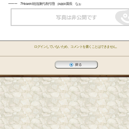
ーーー 7'Heaven 統括(兼代表代理) puppo 園長 なぉ
ログインしていないため、コメントを書くことはできません。