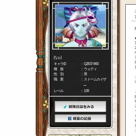
[なぉ]
キャラID
： QZ837-860
種 族
： ウェディ
性 別
： 男
職 業
： ストームカイザ
ー
レベル
： 109