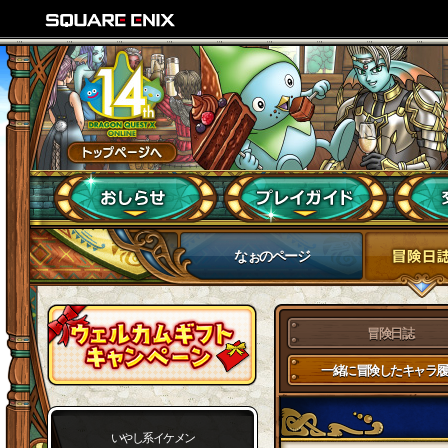
なぉのページ
冒険日誌
一緒に冒険したキャラ履
いやし系イケメン