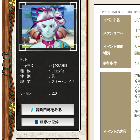
2016-03-15 01:38:05.0 2016-03-16 
イベント名
プク
イ
スケジュール
イ
イベント開催
サ
場所
開
[なぉ]
参加条件
な
キャラID
： QZ837-860
種 族
： ウェディ
(3
性 別
： 男
今
職 業
： ストームカイザ
プ
ー
今
レベル
： 110
今
み
ル
時間
2
※
イベントの内容
プ