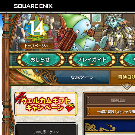
なぉのページ
冒険日誌
一緒に冒険したキャラ履
いやし系イケメン