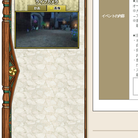
★
オ
※
→
イベントの内容
※
最
★
・
自
・
お
・
た
・
最