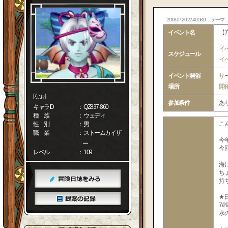
2018-07-20 22:40:58.0
テーマ
イベント名
【ﾌ
イ
スケジュール
イ
イベント開催
サ
場所
開
[なぉ]
参加条件
あ
キャラID
： QZ837-860
種 族
： ウェディ
こ
性 別
： 男
職 業
： ストームカイザ
今
ー
今
レベル
： 109
海
ち
持
★
7/29
水